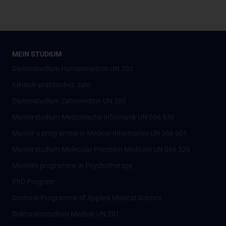
MEIN STUDIUM
Diplomstudium Humanmedizin UN 202
Klinisch-praktisches Jahr
Diplomstudium Zahnmedizin UN 203
Masterstudium Medizinische Informatik UN 066 936
Master´s programme in Medical Informatics UN 066 601
Masterstudium Molecular Precision Medicine UN 066 329
Master's programme in Psychotherapy
PhD Program
Doctoral Programme of Applied Medical Science
Doktoratsstudium Medizin UN 201