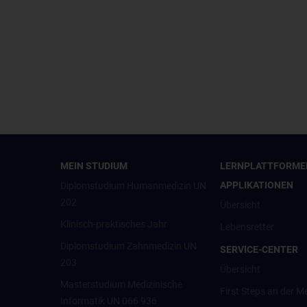
MEIN STUDIUM
LERNPLATTFORME
APPLIKATIONEN
Diplomstudium Humanmedizin UN
202
Übersicht
Klinisch-praktisches Jahr
Lebensretter
Diplomstudium Zahnmedizin UN
SERVICE-CENTER
203
Übersicht
Masterstudium Medizinische
First Steps an der M
Informatik UN 066 936