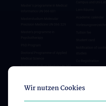
Campus und Uni-Le
Master´s programme in Medical
Lern-Räume
Informatics UN 066 601
Academic calendar
Masterstudium Molecular
Precision Medicine UN 066 329
Vorlesungsverzeichn
Master's programme in
Tuition fee
Psychotherapy
Student card
PhD Program
Notification of cont
Doctoral Programme of Applied
studies
Medical Science
Co-Registration
Doktoratsstudium Medizin UN 201
Beurlaubung
Change of personal 
IT-Services für Stud
Wir nutzen Cookies
Universitätsbiblioth
Zusätzliches Kurs- 
Aktivitätsprogramm