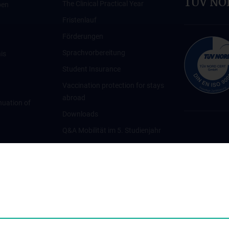
TÜV NOR
The Clinical Practical Year
ben
Fristenlauf
Förderungen
Sprachvorbereitung
is
Student Insurance
Vaccination protection for stays
abroad
inuation of
Downloads
Q&A Mobilität im 5. Studienjahr
Kontakt
data
ierende
ek
und