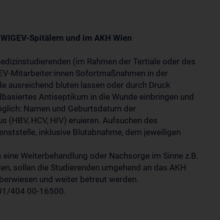
n WIGEV-Spitälern und im AKH Wien
Medizinstudierenden (im Rahmen der Tertiale oder des
GEV-Mitarbeiter:innen Sofortmaßnahmen in der
nde ausreichend bluten lassen oder durch Druck
odbasiertes Antiseptikum in die Wunde einbringen und
öglich: Namen und Geburtsdatum der
us (HBV, HCV, HIV) eruieren. Aufsuchen des
enststelle, inklusive Blutabnahme, dem jeweiligen
s eine Weiterbehandlung oder Nachsorge im Sinne z.B.
den, sollen die Studierenden umgehend an das AKH
überwiesen und weiter betreut werden.
 01/404 00-16500.