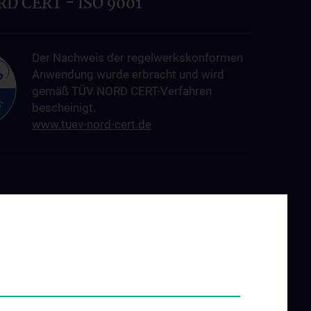
D CERT - ISO 9001
Der Nachweis der regelwerkskonformen
Anwendung wurde erbracht und wird
gemäß TÜV NORD CERT-Verfahren
bescheinigt.
www.tuev-nord-cert.de