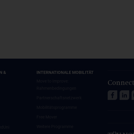
N &
INTERNATIONALE MOBILITÄT
Connect
Move to Improve:
Rahmenbedingungen
Partnerschaftsnetzwerk
Mobilitätsprogramme
Free Mover
Weitere Programme
edUni