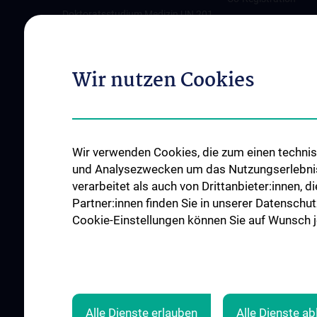
Doktoratsstudium Medizin UN 201
Beurlaubung
Change of personal 
IT-Services für Stud
Wir nutzen Cookies
Universitätsbiblioth
Zusätzliches Kurs- 
Aktivitätsprogramm
Wir verwenden Cookies, die zum einen technisc
Merchandising / Sh
und Analysezwecken um das Nutzungserlebnis a
Stipendien
verarbeitet als auch von Drittanbieter:innen, d
Studierendenberatu
Partner:innen finden Sie in unserer Datenschut
Cookie-Einstellungen können Sie auf Wunsch je
Student Affairs
Sponsionsfotos
MedUni Wien Vorlag
Alle Dienste erlauben
Alle Dienste a