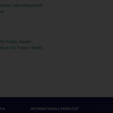
mische Labordiagnostik
mie
für Public Health
ntrum für Public Health
N &
INTERNATIONALE MOBILITÄT