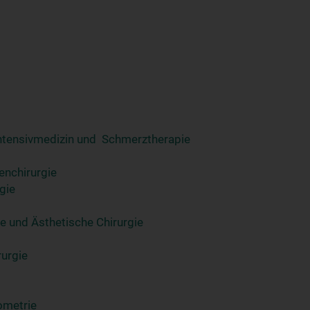
 Intensivmedizin und Schmerztherapie
tenchirurgie
gie
ve und Ästhetische Chirurgie
rurgie
ometrie