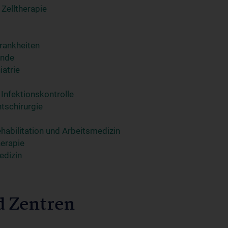
 Zelltherapie
krankheiten
unde
iatrie
 Infektionskontrolle
htschirurgie
ehabilitation und Arbeitsmedizin
herapie
edizin
d Zentren