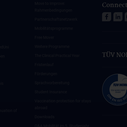
Connect
Move to Improve:
Rahmenbedingungen
Partnerschaftsnetzwerk
Mobilitätsprogramme
Free Mover
Weitere Programme
edUni
TÜV NOR
The Clinical Practical Year
ben
Fristenlauf
Förderungen
Sprachvorbereitung
is
Student Insurance
Vaccination protection for stays
abroad
inuation of
Downloads
Q&A Mobilität im 5. Studienjahr