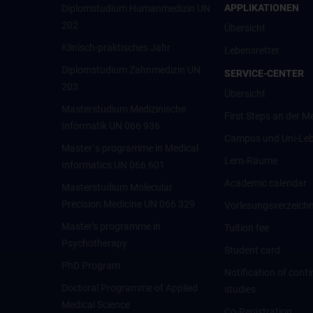
APPLIKATIONEN
Diplomstudium Humanmedizin UN
202
Übersicht
Klinisch-praktisches Jahr
Lebensretter
Diplomstudium Zahnmedizin UN
SERVICE-CENTER
203
Übersicht
Masterstudium Medizinische
First Steps an der M
Informatik UN 066 936
Campus und Uni-Le
Master´s programme in Medical
Lern-Räume
Informatics UN 066 601
Academic calendar
Masterstudium Molecular
Precision Medicine UN 066 329
Vorlesungsverzeichn
Master's programme in
Tuition fee
Psychotherapy
Student card
PhD Program
Notification of cont
Doctoral Programme of Applied
studies
Medical Science
Co-Registration