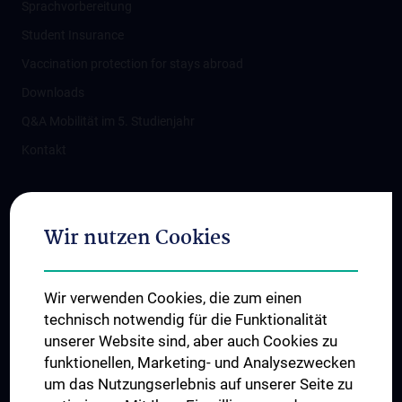
Sprachvorbereitung
Student Insurance
Vaccination protection for stays abroad
Downloads
Q&A Mobilität im 5. Studienjahr
Kontakt
Connect with us
Wir nutzen Cookies
Wir verwenden Cookies, die zum einen
technisch notwendig für die Funktionalität
unserer Website sind, aber auch Cookies zu
funktionellen, Marketing- und Analysezwecken
TÜV NORD CERT - ISO 9001
um das Nutzungserlebnis auf unserer Seite zu