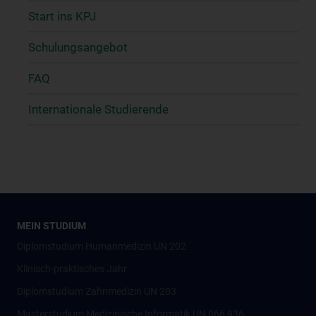
Start ins KPJ
Schulungsangebot
FAQ
Internationale Studierende
MEIN STUDIUM
Diplomstudium Humanmedizin UN 202
Klinisch-praktisches Jahr
Diplomstudium Zahnmedizin UN 203
Masterstudium Medizinische Informatik UN 066 936