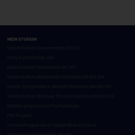
MEIN STUDIUM
Diplomstudium Humanmedizin UN 202
Klinisch-praktisches Jahr
Diplomstudium Zahnmedizin UN 203
Masterstudium Medizinische Informatik UN 066 936
Master´s programme in Medical Informatics UN 066 601
Masterstudium Molecular Precision Medicine UN 066 329
Master's programme in Psychotherapy
PhD Program
Doctoral Programme of Applied Medical Science
Doktoratsstudium Medizin UN 201