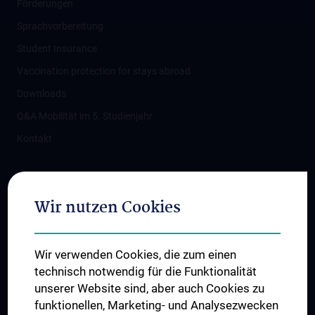
Förderungen
Sprachvorbereitung
Student Insurance
Vaccination protection for stays abroad
Downloads
Q&A Mobilität im 5. Studienjahr
Kontakt
Connect with us
Wir nutzen Cookies
Wir verwenden Cookies, die zum einen
technisch notwendig für die Funktionalität
unserer Website sind, aber auch Cookies zu
funktionellen, Marketing- und Analysezwecken