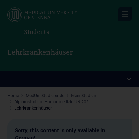
Skip
to
main
content
Students
Lehrkrankenhäuser
Home
MedUni Studierende
Mein Studium
Diplomstudium Humanmedizin UN 202
Lehrkrankenhäuser
Sorry, this content is only available in
German!