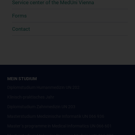
Service center of the MedUni Vienna
Forms
Contact
MEIN STUDIUM
Diplomstudium Humanmedizin UN 202
Klinisch-praktisches Jahr
Diplomstudium Zahnmedizin UN 203
Masterstudium Medizinische Informatik UN 066 936
Master´s programme in Medical Informatics UN 066 601