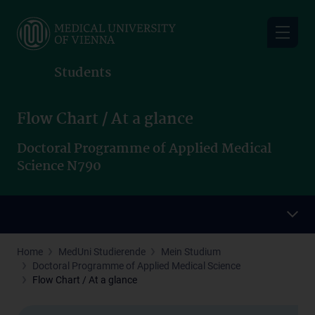
Skip
to
main
content
Students
Flow Chart / At a glance
Doctoral Programme of Applied Medical
Science N790
Home
MedUni Studierende
Mein Studium
Doctoral Programme of Applied Medical Science
Flow Chart / At a glance