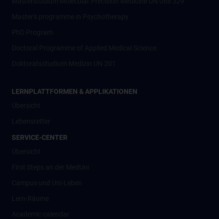
Masterstudium Molecular Precision Medicine UN 066 329
Master's programme in Psychotherapy
PhD Program
Doctoral Programme of Applied Medical Science
Doktoratsstudium Medizin UN 201
LERNPLATTFORMEN & APPLIKATIONEN
Übersicht
Lebensretter
SERVICE-CENTER
Übersicht
First Steps an der MedUni
Campus und Uni-Leben
Lern-Räume
Academic calendar