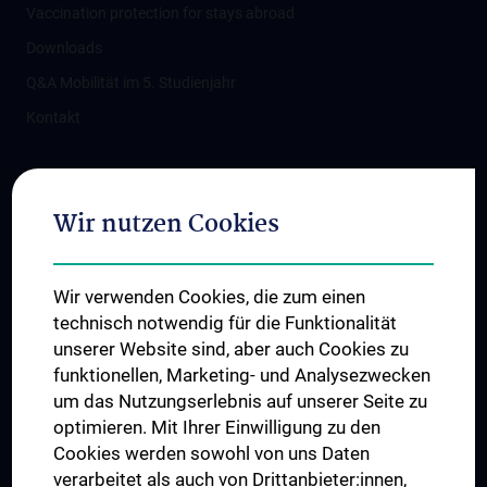
Vaccination protection for stays abroad
Downloads
Q&A Mobilität im 5. Studienjahr
Kontakt
Connect with us
Wir nutzen Cookies
Wir verwenden Cookies, die zum einen
technisch notwendig für die Funktionalität
unserer Website sind, aber auch Cookies zu
funktionellen, Marketing- und Analysezwecken
TÜV NORD CERT - ISO 9001
um das Nutzungserlebnis auf unserer Seite zu
optimieren. Mit Ihrer Einwilligung zu den
Cookies werden sowohl von uns Daten
verarbeitet als auch von Drittanbieter:innen,