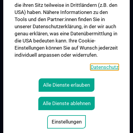
die ihren Sitz teilweise in Drittländern (z.B. den
USA) haben. Nähere Informationen zu den
Tools und den Partner:innen finden Sie in
unserer Datenschutzerklärung, in der wir auch
genau erklären, was eine Datenübermittlung in
die USA bedeuten kann. Ihre Cookie-
Der Nachweis der regelwerkskonformen Anwendung
Einstellungen können Sie auf Wunsch jederzeit
wurde erbracht und wird gemäß TÜV NORD CERT-
individuell anpassen oder widerrufen.
Verfahren bescheinigt.
www.tuev-nord-cert.de
Datenschutz
Alle Dienste erlauben
RECHTLICHES
Alle Dienste ablehnen
KONTAKT
IMPRESSUM
Einstellungen
© 2026 Medical University Vienna