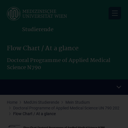
Skip
to
main
content
Studierende
Flow Chart / At a glance
Doctoral Programme of Applied Medical
Science N790
Home
MedUni Studierende
Mein Studium
Doctoral Programme of Applied Medical Science UN 790 202
Flow Chart / At a glance