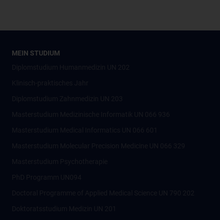
MEIN STUDIUM
Diplomstudium Humanmedizin UN 202
Klinisch-praktisches Jahr
Diplomstudium Zahnmedizin UN 203
Masterstudium Medizinische Informatik UN 066 936
Masterstudium Medical Informatics UN 066 601
Masterstudium Molecular Precision Medicine UN 066 329
Masterstudium Psychotherapie
PhD Programm UN094
Doctoral Programme of Applied Medical Science UN 790 202
Doktoratsstudium Medizin UN 201