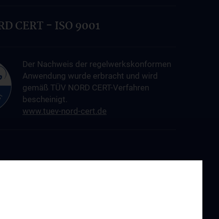
D CERT - ISO 9001
Der Nachweis der regelwerkskonformen
Anwendung wurde erbracht und wird
gemäß TÜV NORD CERT-Verfahren
bescheinigt.
www.tuev-nord-cert.de