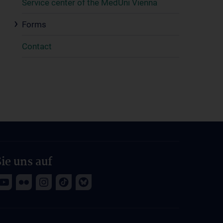
Service center of the MedUni Vienna
Forms
Contact
ie uns auf