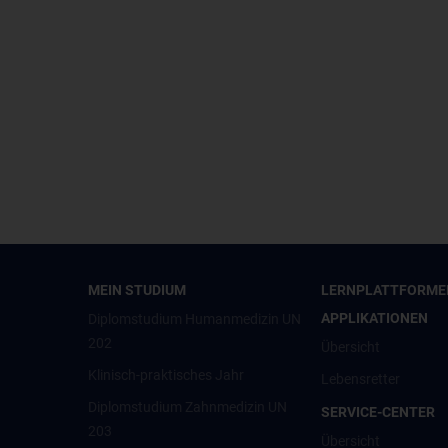
MEIN STUDIUM
LERNPLATTFORME
APPLIKATIONEN
Diplomstudium Humanmedizin UN
202
Übersicht
Klinisch-praktisches Jahr
Lebensretter
Diplomstudium Zahnmedizin UN
SERVICE-CENTER
203
Übersicht