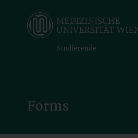
Skip
to
main
content
Studierende
Forms