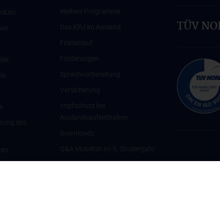
Weitere Programme
edUni
TÜV NOR
Das KPJ im Ausland
ben
Fristenlauf
Förderungen
der
Sprachvorbereitung
is
Versicherung
Impfschutz bei
s
Auslandsaufenthalten
tzung des
Downloads
Q&A Mobilität im 5. Studienjahr
zen
Kontakt
lichen Daten
ierende
ek