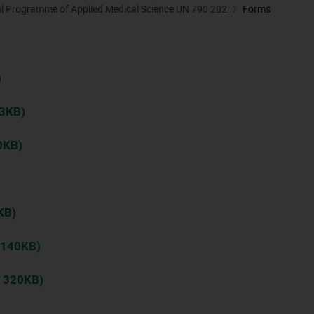
l Programme of Applied Medical Science UN 790 202
Forms
)
03KB)
0KB)
KB)
, 140KB)
, 320KB)