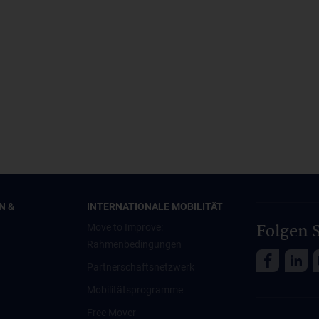
N &
INTERNATIONALE MOBILITÄT
Folgen S
Move to Improve:
Rahmenbedingungen
Partnerschaftsnetzwerk
Mobilitätsprogramme
Free Mover