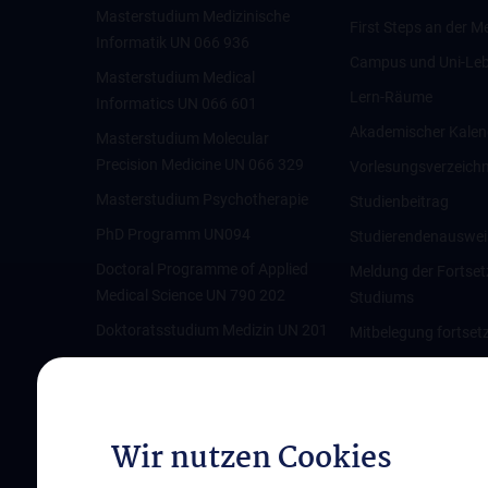
Masterstudium Medizinische
First Steps an der M
Informatik UN 066 936
Campus und Uni-Le
Masterstudium Medical
Lern-Räume
Informatics UN 066 601
Akademischer Kalen
Masterstudium Molecular
Precision Medicine UN 066 329
Vorlesungsverzeichn
Masterstudium Psychotherapie
Studienbeitrag
PhD Programm UN094
Studierendenauswei
Doctoral Programme of Applied
Meldung der Fortse
Medical Science UN 790 202
Studiums
Doktoratsstudium Medizin UN 201
Mitbelegung fortset
Beurlaubung
Änderung der persön
IT-Services für Stud
Wir nutzen Cookies
Universitätsbiblioth