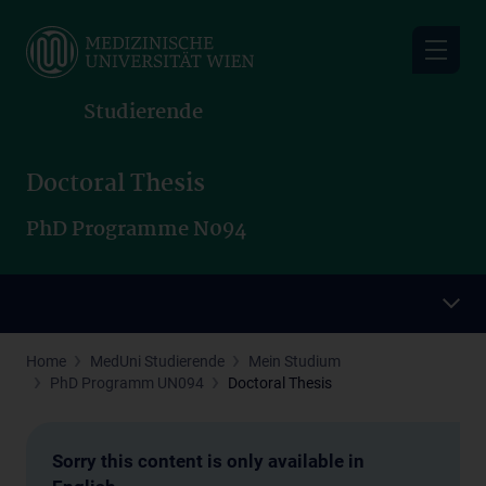
Skip
to
main
content
Studierende
Doctoral Thesis
PhD Programme N094
Home
MedUni Studierende
Mein Studium
PhD Programm UN094
Doctoral Thesis
Sorry this content is only available in