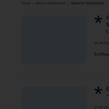
Home
MedUni Studierende
News für Studierende
E
M
C
05.08.20
Eröffnu
-
27.07.20