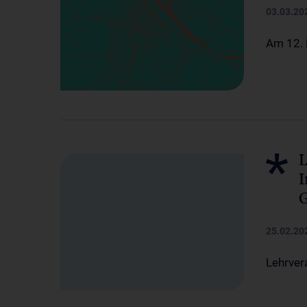
03.03.20
Am 12. 
L
I
G
25.02.20
Lehrver