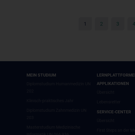
1
2
3
MEIN STUDIUM
LERNPLATTFORME
APPLIKATIONEN
Diplomstudium Humanmedizin UN
202
Übersicht
Klinisch-praktisches Jahr
Lebensretter
Diplomstudium Zahnmedizin UN
SERVICE-CENTER
203
Übersicht
Masterstudium Medizinische
First Steps an der M
Informatik UN 066 936