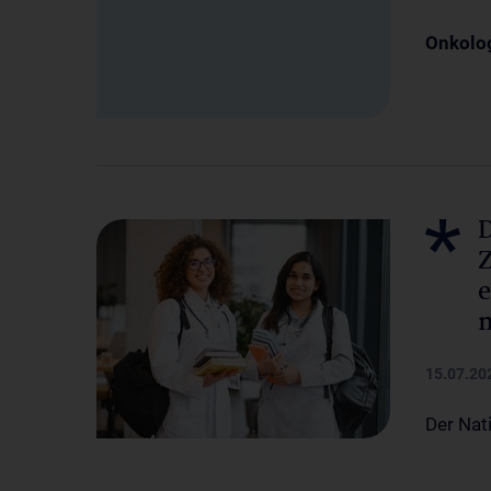
Onkolog
D
Z
e
n
15.07.20
Der Nat