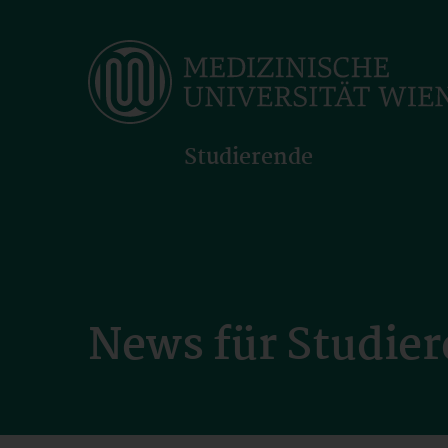
Skip
to
main
content
Studierende
News für Studie