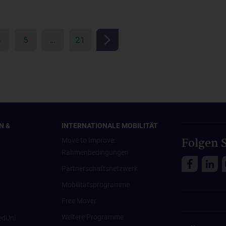
4
5
…
21
N &
INTERNATIONALE MOBILITÄT
Folgen S
Move to Improve:
Rahmenbedingungen
Partnerschaftsnetzwerk
Mobilitätsprogramme
Free Mover
Weitere Programme
edUni