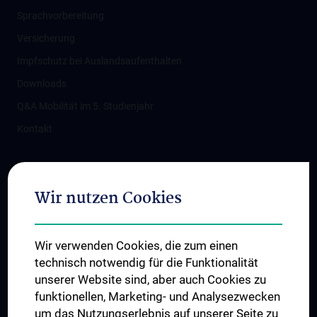
Sprachvorbereitung
Versicherung
Impfschutz bei Auslandsaufenthalten
Downloads
Q&A Mobilität im 5. Studienjahr
Kontakt
Folgen Sie uns auf
Wir nutzen Cookies
Wir verwenden Cookies, die zum einen
technisch notwendig für die Funktionalität
unserer Website sind, aber auch Cookies zu
funktionellen, Marketing- und Analysezwecken
TÜV NORD CERT - ISO 9001
um das Nutzungserlebnis auf unserer Seite zu