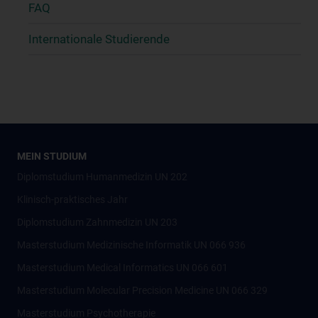
FAQ
Internationale Studierende
MEIN STUDIUM
Diplomstudium Humanmedizin UN 202
Klinisch-praktisches Jahr
Diplomstudium Zahnmedizin UN 203
Masterstudium Medizinische Informatik UN 066 936
Masterstudium Medical Informatics UN 066 601
Masterstudium Molecular Precision Medicine UN 066 329
Masterstudium Psychotherapie