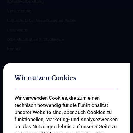
Sprachvorbereitung
Versicherung
Impfschutz bei Auslandsaufenthalten
Downloads
Q&A Mobilität im 5. Studienjahr
Kontakt
Folgen Sie uns auf
Wir nutzen Cookies
Wir verwenden Cookies, die zum einen
technisch notwendig für die Funktionalität
unserer Website sind, aber auch Cookies zu
funktionellen, Marketing- und Analysezwecken
TÜV NORD CERT - ISO 9001
um das Nutzungserlebnis auf unserer Seite zu