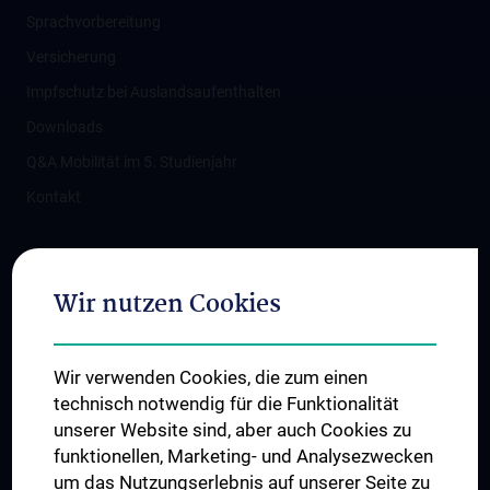
Sprachvorbereitung
Versicherung
Impfschutz bei Auslandsaufenthalten
Downloads
Q&A Mobilität im 5. Studienjahr
Kontakt
Folgen Sie uns auf
Wir nutzen Cookies
Wir verwenden Cookies, die zum einen
technisch notwendig für die Funktionalität
unserer Website sind, aber auch Cookies zu
funktionellen, Marketing- und Analysezwecken
TÜV NORD CERT - ISO 9001
um das Nutzungserlebnis auf unserer Seite zu