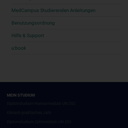
MedCampus Studierenden Anleitungen
Benutzungsordnung
Hilfe & Support
u:book
MEIN STUDIUM
Diplomstudium Humanmedizin UN 202
Klinisch-praktisches Jahr
Diplomstudium Zahnmedizin UN 203