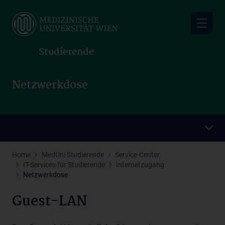
Skip
to
main
content
Studierende
Netzwerkdose
Home
MedUni Studierende
Service-Center
IT-Services für Studierende
Internetzugang
Netzwerkdose
Guest-LAN