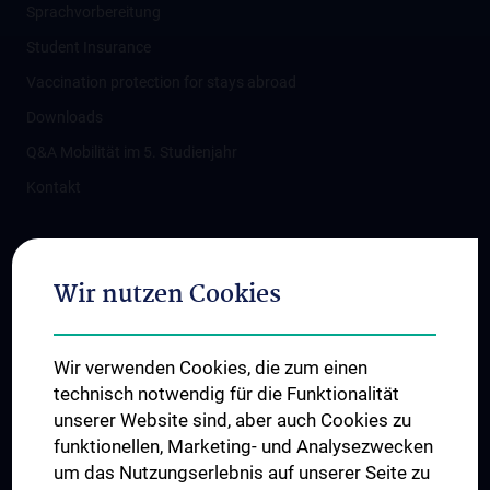
Sprachvorbereitung
Student Insurance
Vaccination protection for stays abroad
Downloads
Q&A Mobilität im 5. Studienjahr
Kontakt
Connect with us
Wir nutzen Cookies
Wir verwenden Cookies, die zum einen
technisch notwendig für die Funktionalität
unserer Website sind, aber auch Cookies zu
funktionellen, Marketing- und Analysezwecken
TÜV NORD CERT - ISO 9001
um das Nutzungserlebnis auf unserer Seite zu