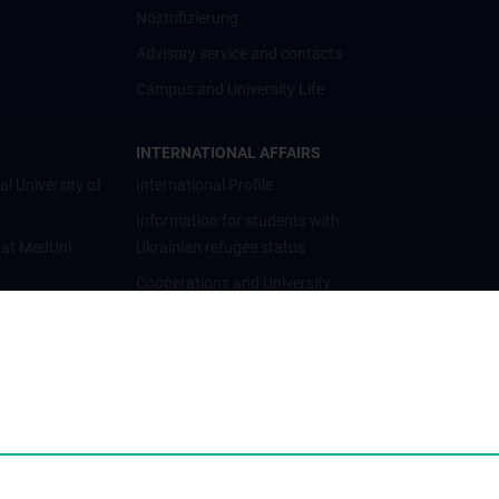
Nostrifizierung
Advisory service and contacts
Campus and University Life
INTERNATIONAL AFFAIRS
al University of
International Profile
Information for students with
 at MedUni
Ukrainian refugee status
Cooperations and University
Networks
International Cooperations
Adjunct Professorships
Student & Staff Exchange
Das KPJ der MedUni Wien
Postgraduate Trainings