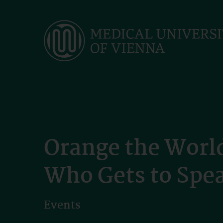
Skip
to
main
content
Orange the World
Who Gets to Spe
Events