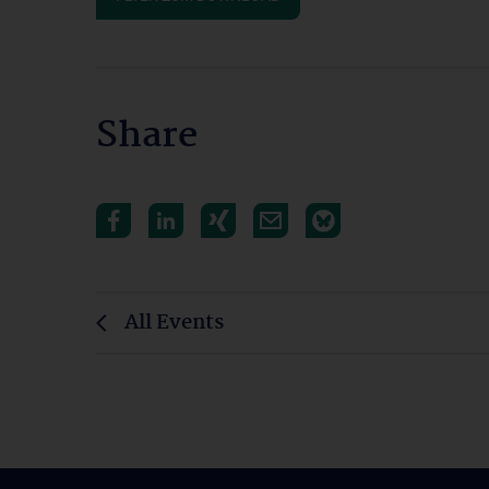
Share
All Events