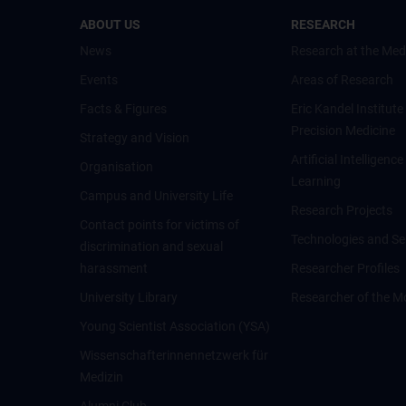
ABOUT US
RESEARCH
News
Research at the Med
Events
Areas of Research
Facts & Figures
Eric Kandel Institute
Precision Medicine
Strategy and Vision
Artificial Intelligen
Organisation
Learning
Campus and University Life
Research Projects
Contact points for victims of
Technologies and Se
discrimination and sexual
harassment
Researcher Profiles
University Library
Researcher of the M
Young Scientist Association (YSA)
Wissenschafter­innennetzwerk für
Medizin