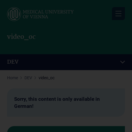
Skip
to
main
content
video_oc
DEV
Home
DEV
video_oc
Sorry, this content is only available in
German!