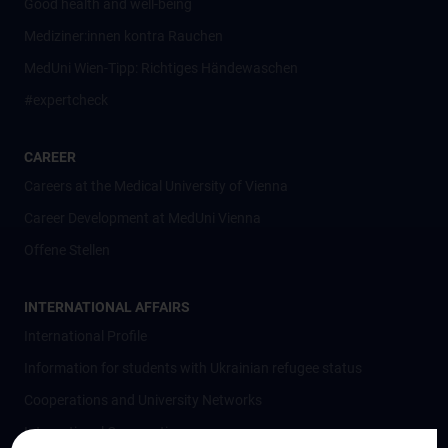
Good health and well-being
Mediziner:innen kontra Rauchen
MedUni Wien-Tipp: Richtiges Händewaschen
#expertcheck
CAREER
Careers at the Medical University of Vienna
Career Development at MedUni Vienna
Offene Stellen
INTERNATIONAL AFFAIRS
International Profile
Information for students with Ukrainian refugee status
Cooperations and University Networks
International Cooperations