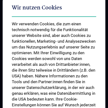
Adjunct Professorships
Wir nutzen Cookies
Student & Staff Exchange
Das KPJ der MedUni Wien
Wir verwenden Cookies, die zum einen
Postgraduate Trainings
technisch notwendig für die Funktionalität
Dual Career
unserer Website sind, aber auch Cookies zu
funktionellen, Marketing- und Analysezwecken
Trusted Reseach - Research Security - Foreign Interference
um das Nutzungserlebnis auf unserer Seite zu
UNESCO Chair on Bioethics
optimieren. Mit Ihrer Einwilligung zu den
MUVI
Cookies werden sowohl von uns Daten
verarbeitet als auch von Drittanbieter:innen,
die ihren Sitz teilweise in Drittländern (z.B. den
USA) haben. Nähere Informationen zu den
Connect with us
Tools und den Partner:innen finden Sie in
unserer Datenschutzerklärung, in der wir auch
genau erklären, was eine Datenübermittlung in
die USA bedeuten kann. Ihre Cookie-
Einstellungen können Sie auf Wunsch jederzeit