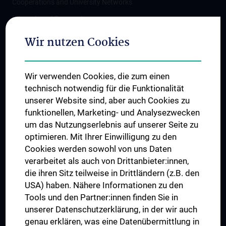
Cooperations and University Networks
International Cooperations
Adjunct Professorships
Wir nutzen Cookies
Student & Staff Exchange
Das KPJ der MedUni Wien
Wir verwenden Cookies, die zum einen
Postgraduate Trainings
technisch notwendig für die Funktionalität
Dual Career
unserer Website sind, aber auch Cookies zu
funktionellen, Marketing- und Analysezwecken
Trusted Reseach - Research Security - Foreign Interference
um das Nutzungserlebnis auf unserer Seite zu
UNESCO Chair on Bioethics
optimieren. Mit Ihrer Einwilligung zu den
MUVI
Cookies werden sowohl von uns Daten
verarbeitet als auch von Drittanbieter:innen,
die ihren Sitz teilweise in Drittländern (z.B. den
USA) haben. Nähere Informationen zu den
Connect with us
Tools und den Partner:innen finden Sie in
unserer Datenschutzerklärung, in der wir auch
genau erklären, was eine Datenübermittlung in