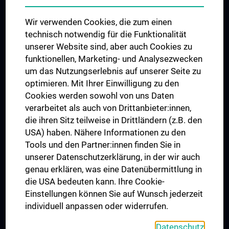
Das KPJ der MedUni Wien
Wir verwenden Cookies, die zum einen
Postgraduate Trainings
technisch notwendig für die Funktionalität
Dual Career
unserer Website sind, aber auch Cookies zu
funktionellen, Marketing- und Analysezwecken
Trusted Reseach - Research Security - Foreign Interference
um das Nutzungserlebnis auf unserer Seite zu
UNESCO Chair on Bioethics
optimieren. Mit Ihrer Einwilligung zu den
MUVI
Cookies werden sowohl von uns Daten
verarbeitet als auch von Drittanbieter:innen,
die ihren Sitz teilweise in Drittländern (z.B. den
USA) haben. Nähere Informationen zu den
Connect with us
Tools und den Partner:innen finden Sie in
unserer Datenschutzerklärung, in der wir auch
genau erklären, was eine Datenübermittlung in
die USA bedeuten kann. Ihre Cookie-
Einstellungen können Sie auf Wunsch jederzeit
individuell anpassen oder widerrufen.
PRESSE
JOBS
Datenschutz