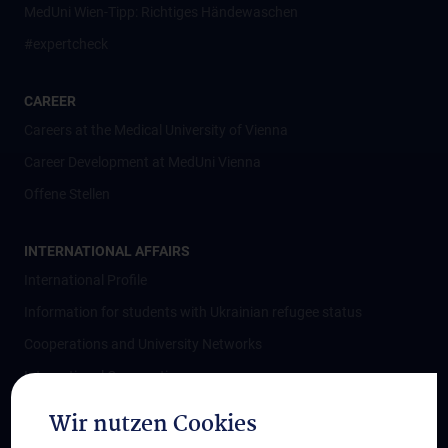
MedUni Wien-Tipp: Richtiges Händewaschen
#expertcheck
CAREER
Careers at the Medical University of Vienna
Career Development at MedUni Vienna
Offene Stellen
INTERNATIONAL AFFAIRS
International Profile
Information for students with Ukrainian refugee status
Cooperations and University Networks
International Cooperations
Adjunct Professorships
Wir nutzen Cookies
Student & Staff Exchange