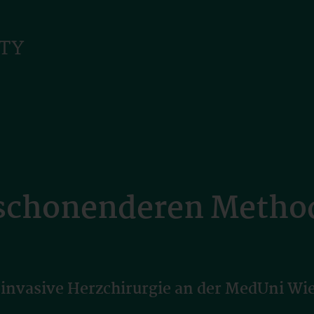
schonenderen Method
oinvasive Herzchirurgie an der MedUni Wi