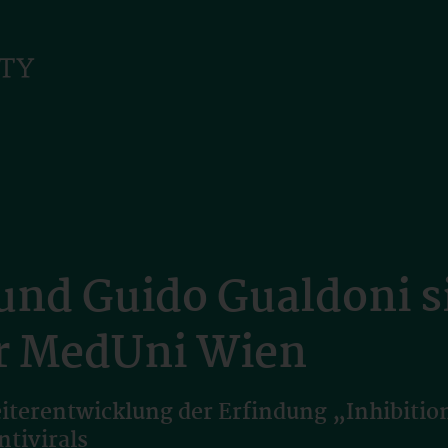
und Guido Gualdoni s
er MedUni Wien
iterentwicklung der Erfindung „Inhibiti
tivirals