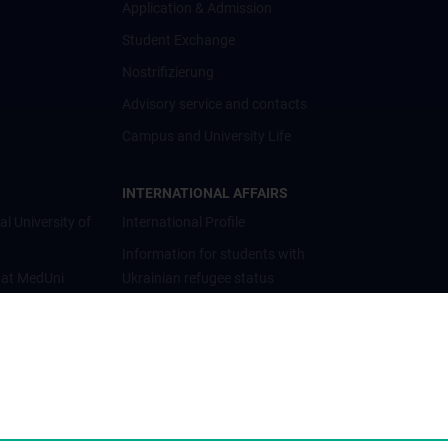
Application & Admission
Student Exchange
Nostrifizierung
Advisory service and contacts
Campus and University Life
INTERNATIONAL AFFAIRS
al University of
International Profile
Information for students with
 at MedUni
Ukrainian refugee status
Cooperations and University
Networks
International Cooperations
Adjunct Professorships
Student & Staff Exchange