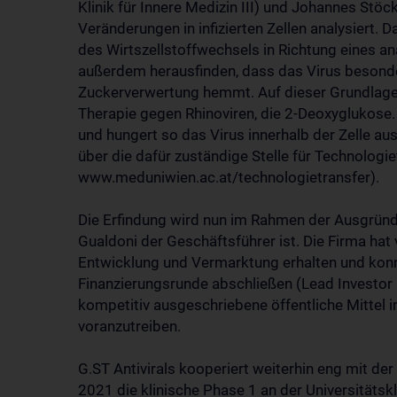
Klinik für Innere Medizin III) und Johannes Stöc
Veränderungen in infizierten Zellen analysiert
des Wirtszellstoffwechsels in Richtung eines a
außerdem herausfinden, dass das Virus besonde
Zuckerverwertung hemmt. Auf dieser Grundlage
Therapie gegen Rhinoviren, die 2-Deoxyglukose
und hungert so das Virus innerhalb der Zelle au
über die dafür zuständige Stelle für Technolog
www.meduniwien.ac.at/technologietransfer).
Die Erfindung wird nun im Rahmen der Ausgründu
Gualdoni der Geschäftsführer ist. Die Firma hat
Entwicklung und Vermarktung erhalten und konn
Finanzierungsrunde abschließen (Lead Investor
kompetitiv ausgeschriebene öffentliche Mittel 
voranzutreiben.
G.ST Antivirals kooperiert weiterhin eng mit d
2021 die klinische Phase 1 an der Universitätsk