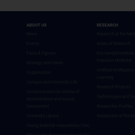
ABOUT US
RESEARCH
News
Research at the Med
Events
Areas of Research
Facts & Figures
Eric Kandel Institute
Precision Medicine
Strategy and Vision
Artificial Intelligen
Organisation
Learning
Campus and University Life
Research Projects
Contact points for victims of
Technologies and Se
discrimination and sexual
harassment
Researcher Profiles
University Library
Researcher of the M
Young Scientist Association (YSA)