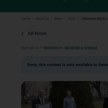
Home
About us
News
2021
Johannes Stöckl u
All News
–
,
2021-03-12
UNIVERSITY
MEDICINE & SCIENCE
Sorry, this content is only available in Ger