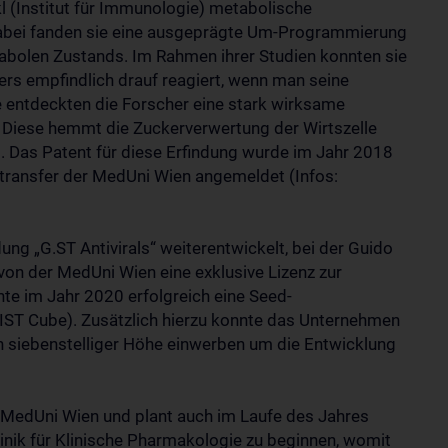
kl (Institut für Immunologie) metabolische
. Dabei fanden sie eine ausgeprägte Um-Programmierung
nabolen Zustands. Im Rahmen ihrer Studien konnten sie
rs empfindlich drauf reagiert, wenn man seine
 entdeckten die Forscher eine stark wirksame
. Diese hemmt die Zuckerverwertung der Wirtszelle
s. Das Patent für diese Erfindung wurde im Jahr 2018
ietransfer der MedUni Wien angemeldet (Infos:
ng „G.ST Antivirals“ weiterentwickelt, bei der Guido
 von der MedUni Wien eine exklusive Lizenz zur
te im Jahr 2020 erfolgreich eine Seed-
 IST Cube). Zusätzlich hierzu konnte das Unternehmen
in siebenstelliger Höhe einwerben um die Entwicklung
er MedUni Wien und plant auch im Laufe des Jahres
linik für Klinische Pharmakologie zu beginnen, womit