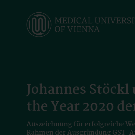
Skip
to
main
content
Johannes Stöckl 
the Year 2020 d
Auszeichnung für erfolgreiche We
Rahmen der Ausgründung GST-An