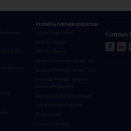
STUDIES & FURTHER EDUCATION
Connect
Uni Vienna
Degree Programmes
Medicine Degree
 - Center for
Dentistry Degree
Medical Informatics Master - old
ce und Machine
Medical Informatics Master - new
Molecular Precision Medicine
Master’s Programme
rvices
Masterstudium Psychotherapie
PhD & Doctoral Programs
onth
Postgraduate
Distance Learning