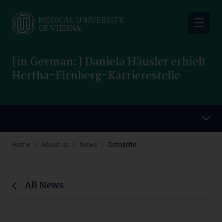
Skip
to
main
content
[in German:] Daniela Häusler erhielt
Hertha-Firnberg-Karrierestelle
Home
About us
News
Detailsite
All News