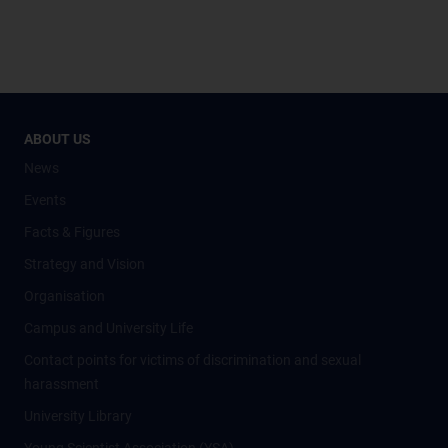
ABOUT US
News
Events
Facts & Figures
Strategy and Vision
Organisation
Campus and University Life
Contact points for victims of discrimination and sexual
harassment
University Library