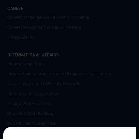
CAREER
Careers at the Medical University of Vienna
Career Development at MedUni Vienna
Offene Stellen
INTERNATIONAL AFFAIRS
International Profile
Information for students with Ukrainian refugee status
Cooperations and University Networks
International Cooperations
Adjunct Professorships
Student & Staff Exchange
Das KPJ der MedUni Wien
Postgraduate Trainings