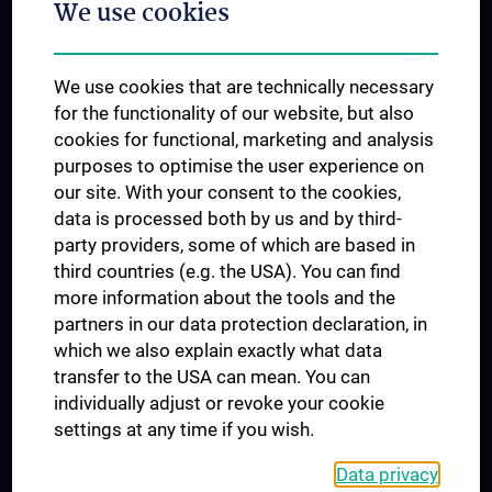
We use cookies
Dual Career
Trusted Reseach - Research Security - Foreign Interference
We use cookies that are technically necessary
UNESCO Chair on Bioethics
for the functionality of our website, but also
MUVI
cookies for functional, marketing and analysis
purposes to optimise the user experience on
our site. With your consent to the cookies,
Connect with us
data is processed both by us and by third-
party providers, some of which are based in
third countries (e.g. the USA). You can find
more information about the tools and the
partners in our data protection declaration, in
which we also explain exactly what data
PRESSE
transfer to the USA can mean. You can
JOBS
individually adjust or revoke your cookie
MEDUNI SHOP
settings at any time if you wish.
RECHTLICHES
Data privacy
COOKIE SETTINGS