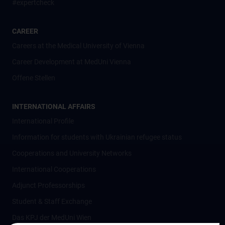
#expertcheck
CAREER
Careers at the Medical University of Vienna
Career Development at MedUni Vienna
Offene Stellen
INTERNATIONAL AFFAIRS
International Profile
Information for students with Ukrainian refugee status
Cooperations and University Networks
International Cooperations
Adjunct Professorships
Student & Staff Exchange
Das KPJ der MedUni Wien