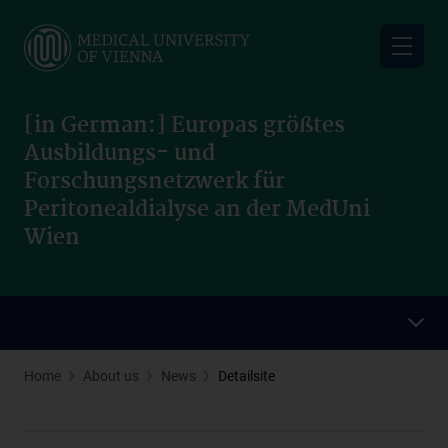
Skip
to
main
content
[in German:] Europas größtes
Ausbildungs- und
Forschungsnetzwerk für
Peritonealdialyse an der MedUni
Wien
Home
About us
News
Detailsite