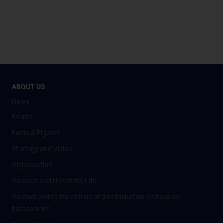
ABOUT US
News
Events
Facts & Figures
Strategy and Vision
Organisation
Campus and University Life
Contact points for victims of discrimination and sexual
harassment