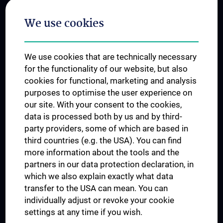
Postgraduate Trainings
We use cookies
Dual Career
Trusted Reseach - Research Security - Foreign Interference
We use cookies that are technically necessary
UNESCO Chair on Bioethics
for the functionality of our website, but also
MUVI
cookies for functional, marketing and analysis
purposes to optimise the user experience on
our site. With your consent to the cookies,
Connect with us
data is processed both by us and by third-
party providers, some of which are based in
third countries (e.g. the USA). You can find
more information about the tools and the
partners in our data protection declaration, in
which we also explain exactly what data
PRESSE
transfer to the USA can mean. You can
JOBS
individually adjust or revoke your cookie
MEDUNI SHOP
settings at any time if you wish.