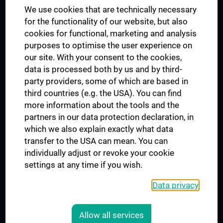
We use cookies that are technically necessary
UNESCO Chair on Bioethics
for the functionality of our website, but also
MUVI
cookies for functional, marketing and analysis
purposes to optimise the user experience on
our site. With your consent to the cookies,
Connect with us
data is processed both by us and by third-
party providers, some of which are based in
third countries (e.g. the USA). You can find
more information about the tools and the
partners in our data protection declaration, in
which we also explain exactly what data
PRESSE
transfer to the USA can mean. You can
JOBS
individually adjust or revoke your cookie
MEDUNI SHOP
settings at any time if you wish.
RECHTLICHES
Data privacy
COOKIE SETTINGS
CONTACT
Allow all services
AGB