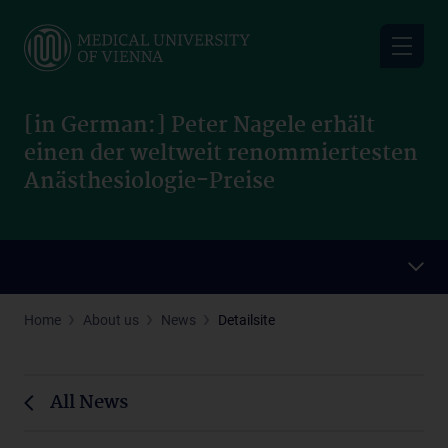
Skip
to
main
content
[in German:] Peter Nagele erhält
einen der weltweit renommiertesten
Anästhesiologie-Preise
Home
About us
News
Detailsite
All News