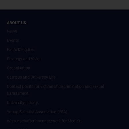
ABOUT US
News
Events
Facts & Figures
Strategy and Vision
Organisation
Campus and University Life
Contact points for victims of discrimination and sexual
harassment
University Library
Young Scientist Association (YSA)
Wissenschafter­innennetzwerk für Medizin