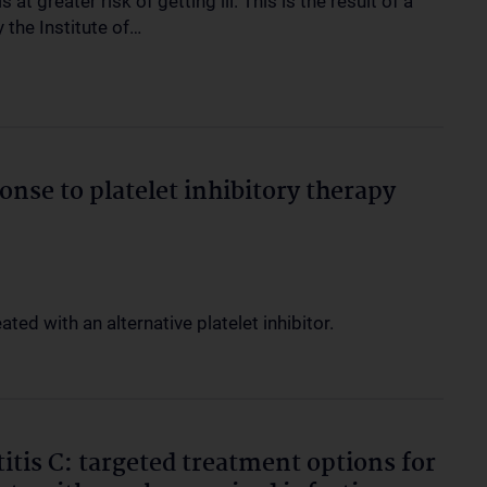
s at greater risk of getting ill. This is the result of a
 the Institute of…
onse to platelet inhibitory therapy
ed with an alternative platelet inhibitor.
itis C: targeted treatment options for