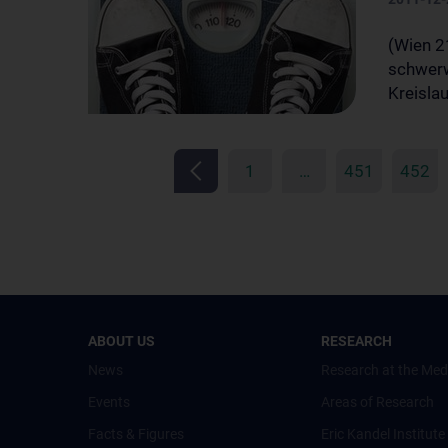
(Wien 2
schwerw
Kreisla
1
…
451
452
ABOUT US
RESEARCH
News
Research at the Med
Events
Areas of Research
Facts & Figures
Eric Kandel Institute