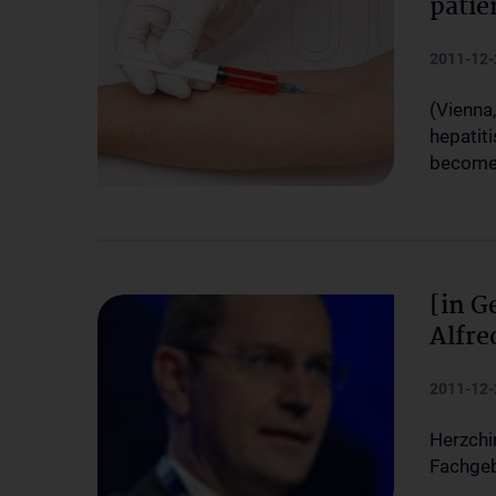
patie
2011-12-
(Vienna
hepatiti
become 
[in G
Alfre
2011-12-
Herzchi
Fachgeb