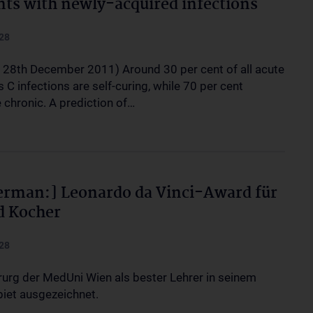
nts with newly-acquired infections
28
, 28th December 2011) Around 30 per cent of all acute
s C infections are self-curing, while 70 per cent
chronic. A prediction of…
erman:] Leonardo da Vinci-Award für
d Kocher
28
rurg der MedUni Wien als bester Lehrer in seinem
iet ausgezeichnet.