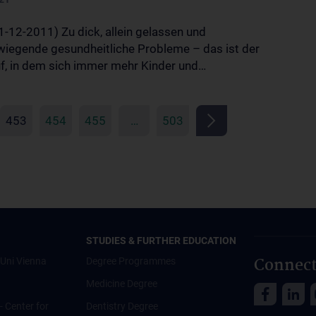
1-12-2011) Zu dick, allein gelassen und
iegende gesundheitliche Probleme – das ist der
uf, in dem sich immer mehr Kinder und…
453
454
455
…
503
STUDIES & FURTHER EDUCATION
Connect
Uni Vienna
Degree Programmes
Medicine Degree
 - Center for
Dentistry Degree