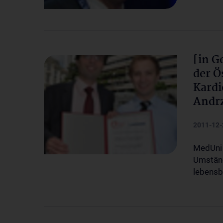
[in G
der Ö
Kardi
Andrz
2011-12-
MedUni 
Umständ
lebensb