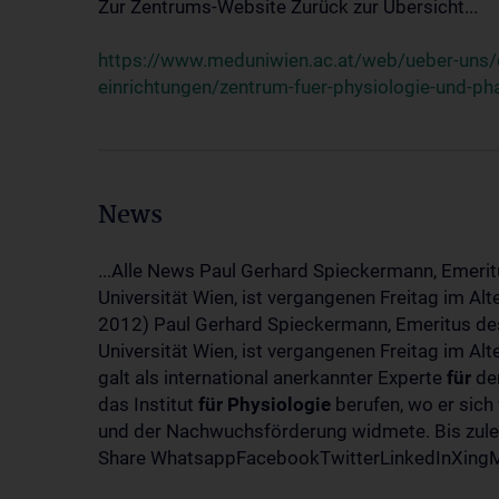
Zur Zentrums-Website Zurück zur Übersicht...
https://www.meduniwien.ac.at/web/ueber-uns/o
einrichtungen/zentrum-fuer-physiologie-und-p
News
...Alle News Paul Gerhard Spieckermann, Emerit
Universität Wien, ist vergangenen Freitag im Al
2012) Paul Gerhard Spieckermann, Emeritus des
Universität Wien, ist vergangenen Freitag im A
galt als international anerkannter Experte
für
den
das Institut
für
Physiologie
berufen, wo er sich
und der Nachwuchsförderung widmete. Bis zuletz
Share WhatsappFacebookTwitterLinkedInXingMa