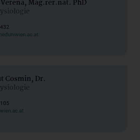
 Verena, Mag.rer.nat. PhD
hysiologie
1432
eduniwien.ac.at
ut Cosmin, Dr.
hysiologie
1105
wien.ac.at