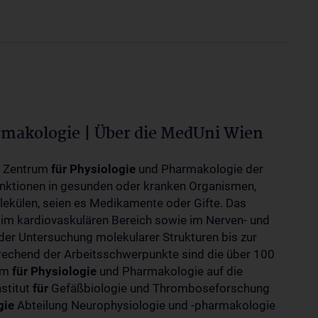
rmakologie | Über die MedUni Wien
m Zentrum
für
Physiologie
und Pharmakologie der
unktionen in gesunden oder kranken Organismen,
ekülen, seien es Medikamente oder Gifte. Das
 im kardiovaskulären Bereich sowie im Nerven- und
der Untersuchung molekularer Strukturen bis zur
rechend der Arbeitsschwerpunkte sind die über 100
rum
für
Physiologie
und Pharmakologie auf die
nstitut
für
Gefäßbiologie und Thromboseforschung
gie
Abteilung Neurophysiologie und -pharmakologie