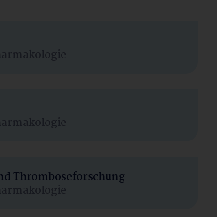
harmakologie
harmakologie
 und Thromboseforschung
harmakologie