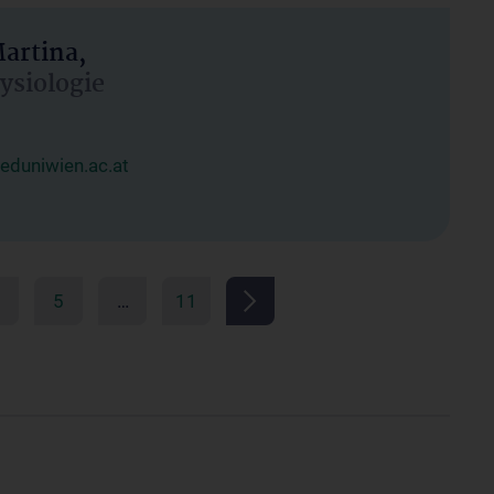
artina,
hysiologie
duniwien.ac.at
5
…
11