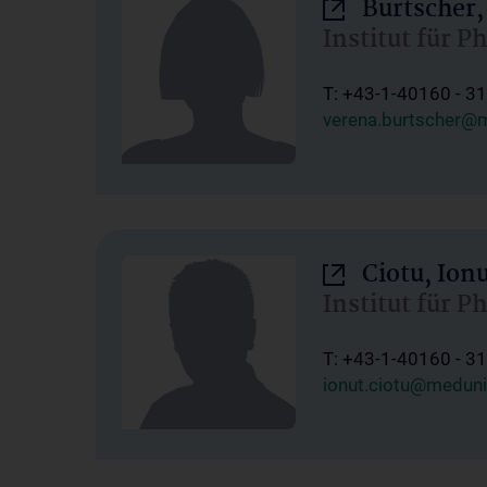
Burtscher,
Institut für P
T: +43-1-40160 - 3
verena.burtscher@m
Ciotu, Ion
Institut für P
T: +43-1-40160 - 3
ionut.ciotu@meduni