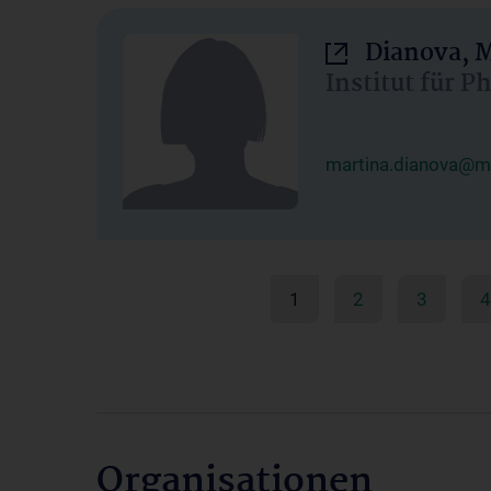
Dianova, M
Institut für P
martina.dianova@me
1
2
3
4
Organisationen