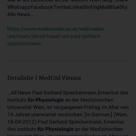
WhatsappFacebookTwitterLinkedInXingMailBlueSky
Alle News...
https://www.meduniwien.ac.at/web/ueber-
uns/news/detail/trauer-um-paul-gerhard-
spieckermann/
Detailsite | MedUni Vienna
...All News Paul Gerhard Spieckermann, Emeritus des
Instituts
für
Physiologie
an der Medizinischen
Universität Wien, ist vergangenen Freitag im Alter von
74 Jahren unerwartet verstorben. [in German:] (Wien,
18-04-2012) Paul Gerhard Spieckermann, Emeritus
des Instituts
für
Physiologie
an der Medizinischen