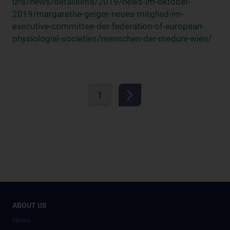
uns/news/detailseite/2019/news-im-oktober-
2019/margarethe-geiger-neues-mitglied-im-
executive-committee-der-federation-of-european-
physiologial-societies/menschen-der-meduni-wien/
1
ABOUT US
News