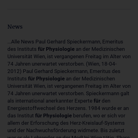
News
...Alle News Paul Gerhard Spieckermann, Emeritus
des Instituts
für
Physiologie
an der Medizinischen
Universität Wien, ist vergangenen Freitag im Alter von
74 Jahren unerwartet verstorben. (Wien, 18-04-
2012) Paul Gerhard Spieckermann, Emeritus des
Instituts
für
Physiologie
an der Medizinischen
Universität Wien, ist vergangenen Freitag im Alter von
74 Jahren unerwartet verstorben. Spieckermann galt
als international anerkannter Experte
für
den
Energiestoffwechsel des Herzens. 1984 wurde er an
das Institut
für
Physiologie
berufen, wo er sich vor
allem der Erforschung des Herz-Kreislauf-Systems
und der Nachwuchsförderung widmete. Bis zuletzt
war er als Lehrender an der MedUni Wien tätig. Share