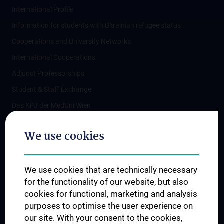
International Profile
Information for students with Ukrainian refugee status
Cooperations and University Networks
International Cooperations
Adjunct Professorships
Student & Staff Exchange
Das KPJ der MedUni Wien
Postgraduate Trainings
We use cookies
Dual Career
Trusted Reseach - Research Security - Foreign Interference
We use cookies that are technically necessary
UNESCO Chair on Bioethics
for the functionality of our website, but also
MUVI
cookies for functional, marketing and analysis
purposes to optimise the user experience on
our site. With your consent to the cookies,