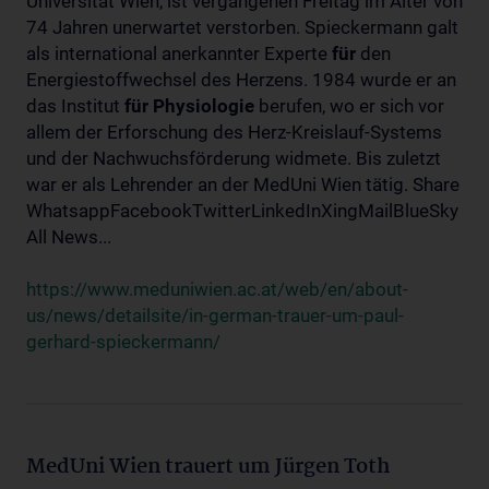
Universität Wien, ist vergangenen Freitag im Alter von
74 Jahren unerwartet verstorben. Spieckermann galt
als international anerkannter Experte
für
den
Energiestoffwechsel des Herzens. 1984 wurde er an
das Institut
für
Physiologie
berufen, wo er sich vor
allem der Erforschung des Herz-Kreislauf-Systems
und der Nachwuchsförderung widmete. Bis zuletzt
war er als Lehrender an der MedUni Wien tätig. Share
WhatsappFacebookTwitterLinkedInXingMailBlueSky
All News...
https://www.meduniwien.ac.at/web/en/about-
us/news/detailsite/in-german-trauer-um-paul-
gerhard-spieckermann/
MedUni Wien trauert um Jürgen Toth