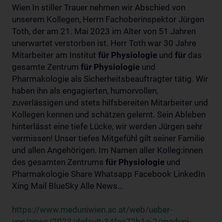
Wien In stiller Trauer nehmen wir Abschied von
unserem Kollegen, Herrn Fachoberinspektor Jürgen
Toth, der am 21. Mai 2023 im Alter von 51 Jahren
unerwartet verstorben ist. Herr Toth war 30 Jahre
Mitarbeiter am Institut
für
Physiologie
und
für
das
gesamte Zentrum
für
Physiologie
und
Pharmakologie als Sicherheitsbeauftragter tätig. Wir
haben ihn als engagierten, humorvollen,
zuverlässigen und stets hilfsbereiten Mitarbeiter und
Kollegen kennen und schätzen gelernt. Sein Ableben
hinterlässt eine tiefe Lücke, wir werden Jürgen sehr
vermissen! Unser tiefes Mitgefühl gilt seiner Familie
und allen Angehörigen. Im Namen aller Kolleg:innen
des gesamten Zentrums
für
Physiologie
und
Pharmakologie Share Whatsapp Facebook LinkedIn
Xing Mail BlueSky Alle News...
https://www.meduniwien.ac.at/web/ueber-
uns/news/2023/default-34fee72b1e-2/meduni-