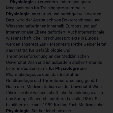
...
Physiologie
zu erweitern, indem geeignete
Mechanismen
für
Trainingsprogramme in
Physiologie
unterstützt und bereitgestellt werden.
Dazu wird der Austausch von DoktorandInnen und
WissenschafterInnen innerhalb Europas und auf
internationaler Ebene gefördert. Auch internationale
wissenschaftliche Forschungsprojekte in Europa
werden angeregt.Zur PersonMargarethe Geiger leitet
das Institut
für
Gefäßbiologie und
Thromboseforschung an der Medizinischen
Universität Wien und ist außerdem stellvertretende
Leiterin des Zentrums
für
Physiologie
und
Pharmakologie, zu dem das Institut
für
Gefäßbiologie und Thromboseforschung gehört.
Nach dem Medizinstudium an der Universität Wien
führte sie ihre wissenschaftliche Ausbildung u.a. an
das Scripps Research Institute (La Jolla, USA). Sie
habilitierte sie sich 1989
für
das Fach Medizinische
Physiologie
. Seither leitet sie eine