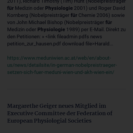
2011), Richard Timothy (Tim) Hunt (Nobelpreisträger
für
Medizin oder
Physiologie
2001) und Roger David
Kornberg (Nobelpreisträger
für
Chemie 2006) sowie
von John Michael Bishop (Nobelpreisträger
für
Medizin oder
Physiologie
1989) per E-Mail. Direkt zu
den Petitionen: » <link fileadmin pdfs news
petition_zur_hausen.pdf download file>Harald...
https://www.meduniwien.ac.at/web/en/about-
us/news/detailsite/in-german-nobelpreistraeger-
setzen-sich-fuer-meduni-wien-und-akh-wien-ein/
Margarethe Geiger neues Mitglied im
Executive Committee der Federation of
European Physiologial Societies