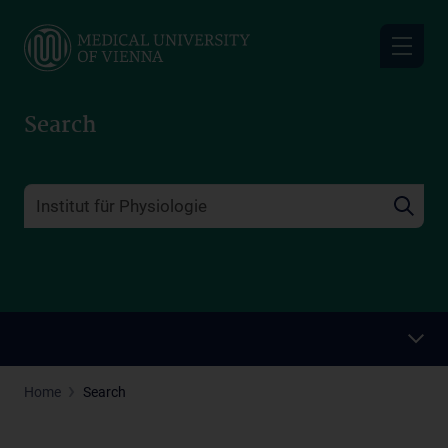
Skip
to
main
content
Search
Home
Search