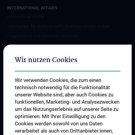
INTERNATIONAL AFFAIRS
International Profile
Information for students with Ukrainian refugee status
Cooperations and University Networks
International Cooperations
Adjunct Professorships
Wir nutzen Cookies
Student & Staff Exchange
Das KPJ der MedUni Wien
Wir verwenden Cookies, die zum einen
Postgraduate Trainings
technisch notwendig für die Funktionalität
Dual Career
unserer Website sind, aber auch Cookies zu
funktionellen, Marketing- und Analysezwecken
Trusted Reseach - Research Security - Foreign Interference
um das Nutzungserlebnis auf unserer Seite zu
UNESCO Chair on Bioethics
optimieren. Mit Ihrer Einwilligung zu den
MUVI
Cookies werden sowohl von uns Daten
verarbeitet als auch von Drittanbieter:innen,