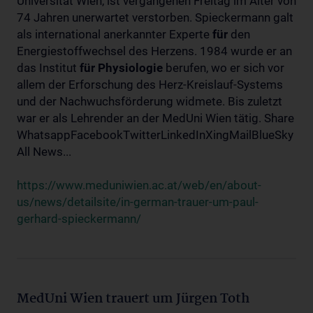
Universität Wien, ist vergangenen Freitag im Alter von
74 Jahren unerwartet verstorben. Spieckermann galt
als international anerkannter Experte
für
den
Energiestoffwechsel des Herzens. 1984 wurde er an
das Institut
für
Physiologie
berufen, wo er sich vor
allem der Erforschung des Herz-Kreislauf-Systems
und der Nachwuchsförderung widmete. Bis zuletzt
war er als Lehrender an der MedUni Wien tätig. Share
WhatsappFacebookTwitterLinkedInXingMailBlueSky
All News...
https://www.meduniwien.ac.at/web/en/about-
us/news/detailsite/in-german-trauer-um-paul-
gerhard-spieckermann/
MedUni Wien trauert um Jürgen Toth