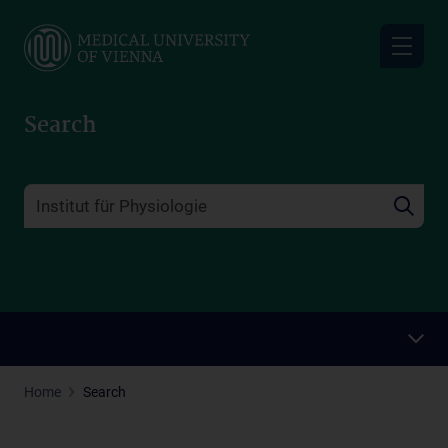
Skip
to
main
content
Search
Home
Search