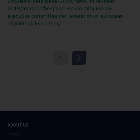
uns/news/detailseite/2019/news-im-oktober-
2019/margarethe-geiger-neues-mitglied-im-
executive-committee-der-federation-of-european-
physiologial-societies/
1
ABOUT US
News