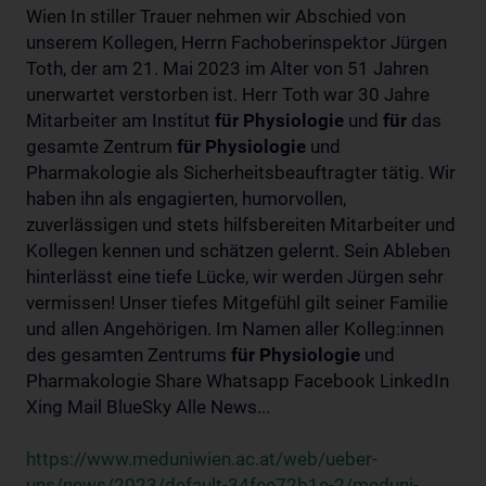
Wien In stiller Trauer nehmen wir Abschied von
unserem Kollegen, Herrn Fachoberinspektor Jürgen
Toth, der am 21. Mai 2023 im Alter von 51 Jahren
unerwartet verstorben ist. Herr Toth war 30 Jahre
Mitarbeiter am Institut
für
Physiologie
und
für
das
gesamte Zentrum
für
Physiologie
und
Pharmakologie als Sicherheitsbeauftragter tätig. Wir
haben ihn als engagierten, humorvollen,
zuverlässigen und stets hilfsbereiten Mitarbeiter und
Kollegen kennen und schätzen gelernt. Sein Ableben
hinterlässt eine tiefe Lücke, wir werden Jürgen sehr
vermissen! Unser tiefes Mitgefühl gilt seiner Familie
und allen Angehörigen. Im Namen aller Kolleg:innen
des gesamten Zentrums
für
Physiologie
und
Pharmakologie Share Whatsapp Facebook LinkedIn
Xing Mail BlueSky Alle News...
https://www.meduniwien.ac.at/web/ueber-
uns/news/2023/default-34fee72b1e-2/meduni-