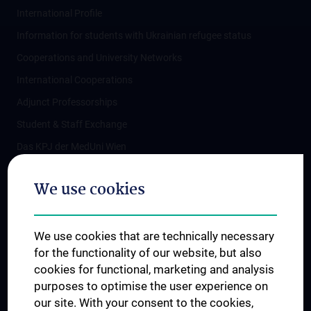
International Profile
Information for students with Ukrainian refugee status
Cooperations and University Networks
International Cooperations
Adjunct Professorships
Student & Staff Exchange
Das KPJ der MedUni Wien
Postgraduate Trainings
We use cookies
Dual Career
Trusted Reseach - Research Security - Foreign Interference
We use cookies that are technically necessary
UNESCO Chair on Bioethics
for the functionality of our website, but also
MUVI
cookies for functional, marketing and analysis
purposes to optimise the user experience on
our site. With your consent to the cookies,