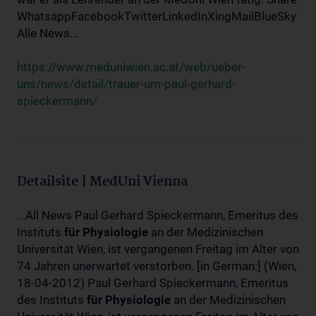
WhatsappFacebookTwitterLinkedInXingMailBlueSky
Alle News...
https://www.meduniwien.ac.at/web/ueber-
uns/news/detail/trauer-um-paul-gerhard-
spieckermann/
Detailsite | MedUni Vienna
...All News Paul Gerhard Spieckermann, Emeritus des
Instituts
für
Physiologie
an der Medizinischen
Universität Wien, ist vergangenen Freitag im Alter von
74 Jahren unerwartet verstorben. [in German:] (Wien,
18-04-2012) Paul Gerhard Spieckermann, Emeritus
des Instituts
für
Physiologie
an der Medizinischen