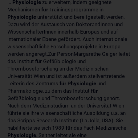
...
Physiologie
zu erweitern, indem geeignete
Mechanismen
für
Trainingsprogramme in
Physiologie
unterstützt und bereitgestellt werden.
Dazu wird der Austausch von DoktorandInnen und
WissenschafterInnen innerhalb Europas und auf
internationaler Ebene gefördert. Auch internationale
wissenschaftliche Forschungsprojekte in Europa
werden angeregt.Zur PersonMargarethe Geiger leitet
das Institut
für
Gefäßbiologie und
Thromboseforschung an der Medizinischen
Universität Wien und ist außerdem stellvertretende
Leiterin des Zentrums
für
Physiologie
und
Pharmakologie, zu dem das Institut
für
Gefäßbiologie und Thromboseforschung gehört.
Nach dem Medizinstudium an der Universität Wien
führte sie ihre wissenschaftliche Ausbildung u.a. an
das Scripps Research Institute (La Jolla, USA). Sie
habilitierte sie sich 1989
für
das Fach Medizinische
Physiologie
. Seither leitet sie eine