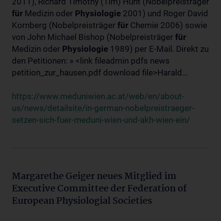
2011), Richard Timothy (Tim) Hunt (Nobelpreisträger
für
Medizin oder
Physiologie
2001) und Roger David
Kornberg (Nobelpreisträger
für
Chemie 2006) sowie
von John Michael Bishop (Nobelpreisträger
für
Medizin oder
Physiologie
1989) per E-Mail. Direkt zu
den Petitionen: » <link fileadmin pdfs news
petition_zur_hausen.pdf download file>Harald...
https://www.meduniwien.ac.at/web/en/about-
us/news/detailsite/in-german-nobelpreistraeger-
setzen-sich-fuer-meduni-wien-und-akh-wien-ein/
Margarethe Geiger neues Mitglied im
Executive Committee der Federation of
European Physiologial Societies