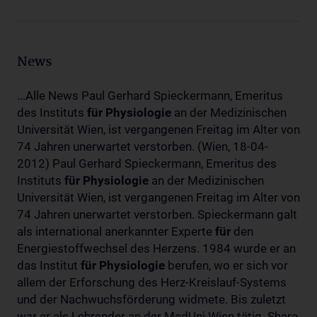
News
...Alle News Paul Gerhard Spieckermann, Emeritus
des Instituts
für
Physiologie
an der Medizinischen
Universität Wien, ist vergangenen Freitag im Alter von
74 Jahren unerwartet verstorben. (Wien, 18-04-
2012) Paul Gerhard Spieckermann, Emeritus des
Instituts
für
Physiologie
an der Medizinischen
Universität Wien, ist vergangenen Freitag im Alter von
74 Jahren unerwartet verstorben. Spieckermann galt
als international anerkannter Experte
für
den
Energiestoffwechsel des Herzens. 1984 wurde er an
das Institut
für
Physiologie
berufen, wo er sich vor
allem der Erforschung des Herz-Kreislauf-Systems
und der Nachwuchsförderung widmete. Bis zuletzt
war er als Lehrender an der MedUni Wien tätig. Share