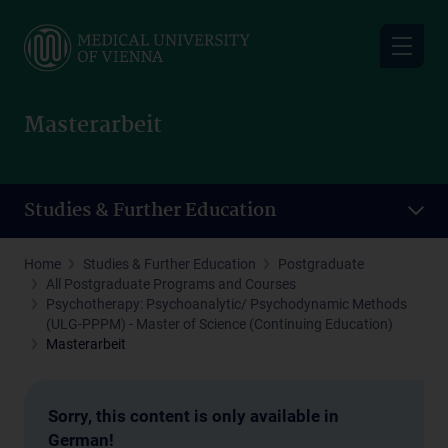
Skip
to
main
content
Masterarbeit
Studies & Further Education
Home
Studies & Further Education
Postgraduate
All Postgraduate Programs and Courses
Psychotherapy: Psychoanalytic/ Psychodynamic Methods
(ULG-PPPM) - Master of Science (Continuing Education)
Masterarbeit
Sorry, this content is only available in
German!