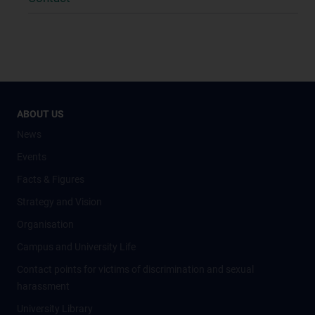
ABOUT US
News
Events
Facts & Figures
Strategy and Vision
Organisation
Campus and University Life
Contact points for victims of discrimination and sexual
harassment
University Library