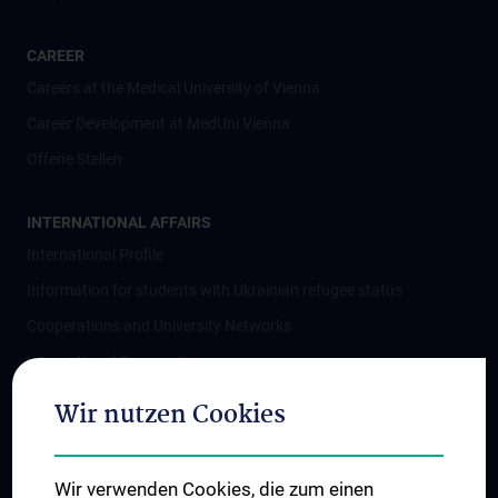
CAREER
Careers at the Medical University of Vienna
Career Development at MedUni Vienna
Offene Stellen
INTERNATIONAL AFFAIRS
International Profile
Information for students with Ukrainian refugee status
Cooperations and University Networks
International Cooperations
Adjunct Professorships
Wir nutzen Cookies
Student & Staff Exchange
Das KPJ der MedUni Wien
Wir verwenden Cookies, die zum einen