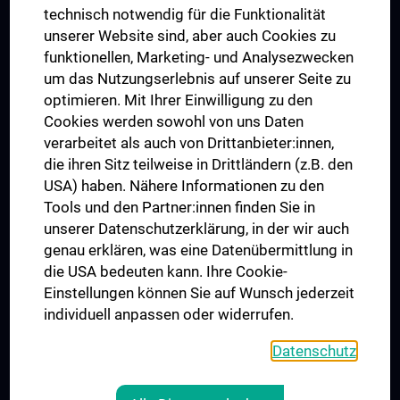
Postgraduate Trainings
technisch notwendig für die Funktionalität
Dual Career
unserer Website sind, aber auch Cookies zu
funktionellen, Marketing- und Analysezwecken
Trusted Reseach - Research Security - Foreign Interference
um das Nutzungserlebnis auf unserer Seite zu
UNESCO Chair on Bioethics
optimieren. Mit Ihrer Einwilligung zu den
MUVI
Cookies werden sowohl von uns Daten
verarbeitet als auch von Drittanbieter:innen,
die ihren Sitz teilweise in Drittländern (z.B. den
USA) haben. Nähere Informationen zu den
Connect with us
Tools und den Partner:innen finden Sie in
unserer Datenschutzerklärung, in der wir auch
genau erklären, was eine Datenübermittlung in
die USA bedeuten kann. Ihre Cookie-
Einstellungen können Sie auf Wunsch jederzeit
individuell anpassen oder widerrufen.
PRESSE
JOBS
Datenschutz
MEDUNI SHOP
RECHTLICHES