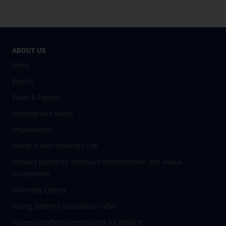
ABOUT US
News
Events
Facts & Figures
Strategy and Vision
Organisation
Campus and University Life
Contact points for victims of discrimination and sexual
harassment
University Library
Young Scientist Association (YSA)
Wissenschafter­innennetzwerk für Medizin