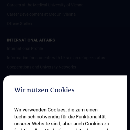
Careers at the Medical University of Vienna
Career Development at MedUni Vienna
Offene Stellen
INTERNATIONAL AFFAIRS
International Profile
Information for students with Ukrainian refugee status
Cooperations and University Networks
International Cooperations
Adjunct Professorships
Wir nutzen Cookies
Student & Staff Exchange
Das KPJ der MedUni Wien
Wir verwenden Cookies, die zum einen
Postgraduate Trainings
technisch notwendig für die Funktionalität
Dual Career
unserer Website sind, aber auch Cookies zu