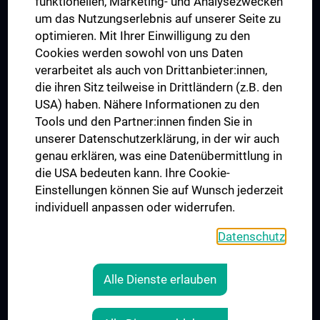
funktionellen, Marketing- und Analysezwecken
Trusted Reseach - Research Security - Foreign Interference
um das Nutzungserlebnis auf unserer Seite zu
UNESCO Chair on Bioethics
optimieren. Mit Ihrer Einwilligung zu den
MUVI
Cookies werden sowohl von uns Daten
verarbeitet als auch von Drittanbieter:innen,
die ihren Sitz teilweise in Drittländern (z.B. den
USA) haben. Nähere Informationen zu den
Connect with us
Tools und den Partner:innen finden Sie in
unserer Datenschutzerklärung, in der wir auch
genau erklären, was eine Datenübermittlung in
die USA bedeuten kann. Ihre Cookie-
Einstellungen können Sie auf Wunsch jederzeit
individuell anpassen oder widerrufen.
PRESSE
JOBS
Datenschutz
MEDUNI SHOP
RECHTLICHES
Alle Dienste erlauben
COOKIE SETTINGS
CONTACT