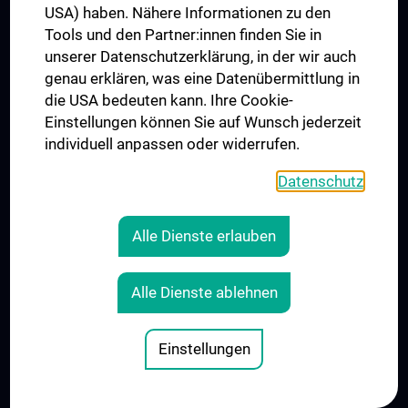
USA) haben. Nähere Informationen zu den
Institutes and Centers
Tools und den Partner:innen finden Sie in
unserer Datenschutzerklärung, in der wir auch
Outpatient departments & services
genau erklären, was eine Datenübermittlung in
Medical Services
die USA bedeuten kann. Ihre Cookie-
Good health and well-being
Einstellungen können Sie auf Wunsch jederzeit
individuell anpassen oder widerrufen.
Mediziner:innen kontra Rauchen
MedUni Wien-Tipp: Richtiges Händewaschen
Datenschutz
#expertcheck
Alle Dienste erlauben
CAREER
Careers at the Medical University of Vienna
Alle Dienste ablehnen
Career Development at MedUni Vienna
Offene Stellen
Einstellungen
INTERNATIONAL AFFAIRS