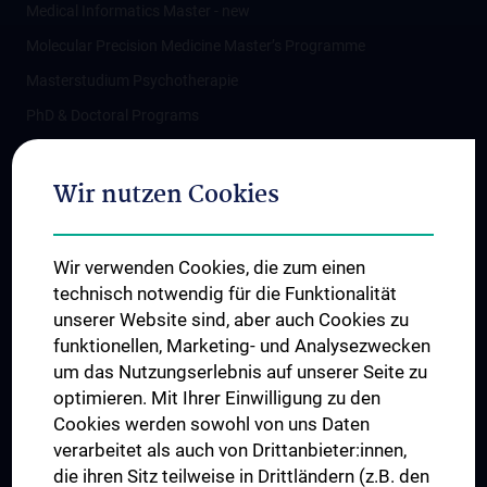
Medical Informatics Master - new
Molecular Precision Medicine Master’s Programme
Masterstudium Psychotherapie
PhD & Doctoral Programs
Postgraduate
Distance Learning
Wir nutzen Cookies
Application & Admission
Student Exchange
Wir verwenden Cookies, die zum einen
Nostrifizierung
technisch notwendig für die Funktionalität
unserer Website sind, aber auch Cookies zu
Advisory service and contacts
funktionellen, Marketing- und Analysezwecken
Campus and University Life
um das Nutzungserlebnis auf unserer Seite zu
optimieren. Mit Ihrer Einwilligung zu den
HEALTH & CLINICS
Cookies werden sowohl von uns Daten
verarbeitet als auch von Drittanbieter:innen,
Universitätsklinikum AKH Wien
die ihren Sitz teilweise in Drittländern (z.B. den
Departments / AKH Wien (University Hospital Vienna)