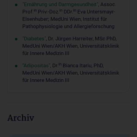
"Ernährung und Darmgesundheit"
, Assoc.
in
in
in
Prof.
Priv.-Doz.
DDr.
Eva Untersmayr-
Elsenhuber; MedUni Wien, Institut für
Pathophysiologie und Allergieforschung
"Diabetes"
, Dr. Jürgen Harreiter, MSc PhD,
MedUni Wien/AKH Wien, Universitätsklinik
für Innere Medizin III
in
"Adipositas"
, Dr.
Bianca Itariu, PhD,
MedUni Wien/AKH Wien, Universitätsklinik
für Innere Medizin III
Archiv