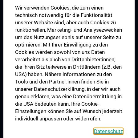
Das KPJ der MedUni Wien
Wir verwenden Cookies, die zum einen
Postgraduate Trainings
technisch notwendig für die Funktionalität
Dual Career
unserer Website sind, aber auch Cookies zu
funktionellen, Marketing- und Analysezwecken
Trusted Reseach - Research Security - Foreign Interference
um das Nutzungserlebnis auf unserer Seite zu
UNESCO Chair on Bioethics
optimieren. Mit Ihrer Einwilligung zu den
MUVI
Cookies werden sowohl von uns Daten
verarbeitet als auch von Drittanbieter:innen,
die ihren Sitz teilweise in Drittländern (z.B. den
USA) haben. Nähere Informationen zu den
Connect with us
Tools und den Partner:innen finden Sie in
unserer Datenschutzerklärung, in der wir auch
genau erklären, was eine Datenübermittlung in
die USA bedeuten kann. Ihre Cookie-
Einstellungen können Sie auf Wunsch jederzeit
individuell anpassen oder widerrufen.
PRESSE
JOBS
Datenschutz
MEDUNI SHOP