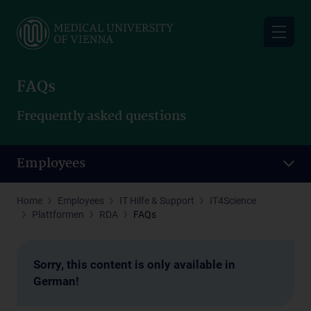
Skip
to
main
content
FAQs
Frequently asked questions
Employees
Home
Employees
IT Hilfe & Support
IT4Science
Plattformen
RDA
FAQs
Sorry, this content is only available in
German!