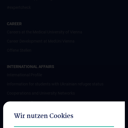
#expertcheck
CAREER
Careers at the Medical University of Vienna
Career Development at MedUni Vienna
Offene Stellen
INTERNATIONAL AFFAIRS
International Profile
Information for students with Ukrainian refugee status
Cooperations and University Networks
International Cooperations
Adjunct Professorships
Wir nutzen Cookies
Student & Staff Exchange