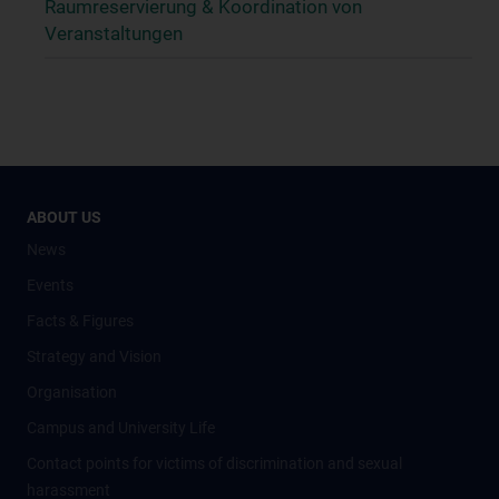
Raumreservierung & Koordination von
Veranstaltungen
ABOUT US
News
Events
Facts & Figures
Strategy and Vision
Organisation
Campus and University Life
Contact points for victims of discrimination and sexual
harassment