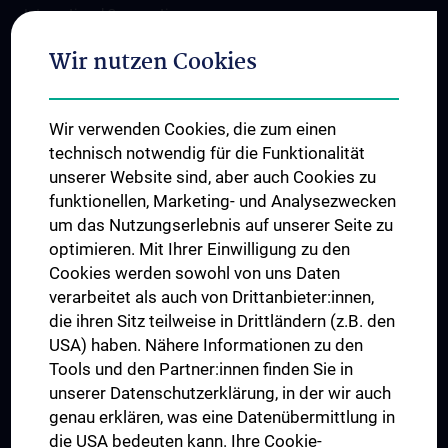
International Cooperations
Adjunct Professorships
Wir nutzen Cookies
Student & Staff Exchange
Das KPJ der MedUni Wien
Wir verwenden Cookies, die zum einen
Postgraduate Trainings
technisch notwendig für die Funktionalität
Dual Career
unserer Website sind, aber auch Cookies zu
funktionellen, Marketing- und Analysezwecken
Trusted Reseach - Research Security - Foreign Interference
um das Nutzungserlebnis auf unserer Seite zu
UNESCO Chair on Bioethics
optimieren. Mit Ihrer Einwilligung zu den
MUVI
Cookies werden sowohl von uns Daten
verarbeitet als auch von Drittanbieter:innen,
die ihren Sitz teilweise in Drittländern (z.B. den
USA) haben. Nähere Informationen zu den
Connect with us
Tools und den Partner:innen finden Sie in
unserer Datenschutzerklärung, in der wir auch
genau erklären, was eine Datenübermittlung in
die USA bedeuten kann. Ihre Cookie-