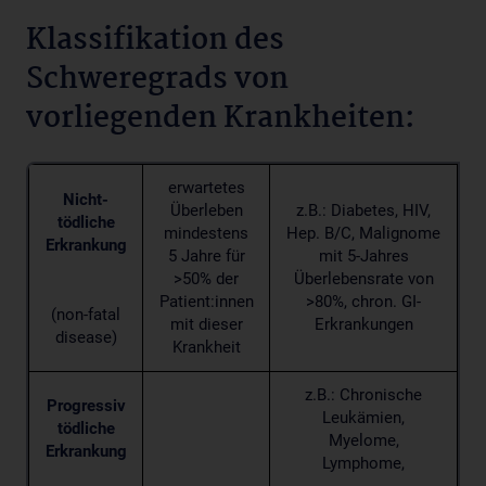
Klassifikation des
Schweregrads von
vorliegenden Krankheiten:
erwartetes
Nicht-
Überleben
z.B.: Diabetes, HIV,
tödliche
mindestens
Hep. B/C, Malignome
Erkrankung
5 Jahre für
mit 5-Jahres
>50% der
Überlebensrate von
Patient:innen
>80%, chron. GI-
(non-fatal
mit dieser
Erkrankungen
disease)
Krankheit
z.B.: Chronische
Progressiv
Leukämien,
tödliche
Myelome,
Erkrankung
Lymphome,