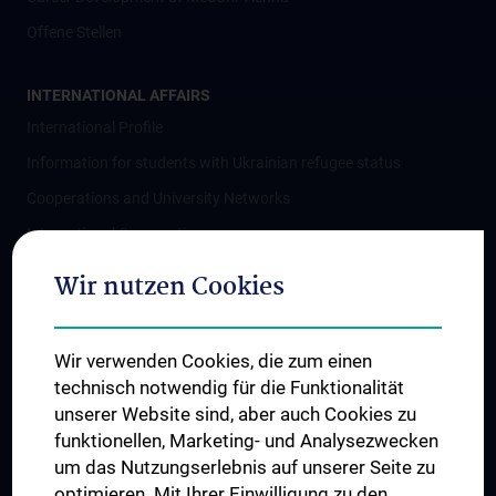
Offene Stellen
INTERNATIONAL AFFAIRS
International Profile
Information for students with Ukrainian refugee status
Cooperations and University Networks
International Cooperations
Adjunct Professorships
Wir nutzen Cookies
Student & Staff Exchange
Das KPJ der MedUni Wien
Wir verwenden Cookies, die zum einen
Postgraduate Trainings
technisch notwendig für die Funktionalität
Dual Career
unserer Website sind, aber auch Cookies zu
funktionellen, Marketing- und Analysezwecken
Trusted Reseach - Research Security - Foreign Interference
um das Nutzungserlebnis auf unserer Seite zu
UNESCO Chair on Bioethics
optimieren. Mit Ihrer Einwilligung zu den