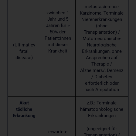
metastasierende
zwischen 1
Karzinome, Terminale
Jahr und 5
Nierenerkrankungen
Jahren für >
(ohne
50% der
Transplantation) /
Patient:innen
Motorneuronische-
mit dieser
(Ultimatley
Neurologische
Krankheit
fatal
Erkrankungen, ohne
disease)
Ansprechen auf
Therapie /
Alzheimers/, Demenz
/ Diabetes
erforderlich oder
nach Amputation
Akut
z.B.: Terminale
tödliche
hämatoonkologische
Erkrankung
Erkrankungen
(ungeeignet für
erwartete
Transplantation) /