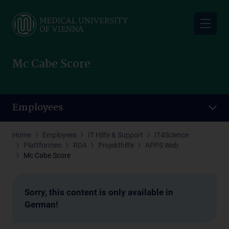
Skip
to
main
content
Mc Cabe Score
Employees
Home
Employees
IT Hilfe & Support
IT4Science
Plattformen
RDA
Projekthilfe
APPS Web
Mc Cabe Score
Sorry, this content is only available in
German!