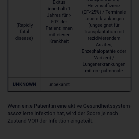
Exitus
Herzinsuffizienz
innerhalb 1
(EF<25%) / Terminale
Jahres für >
Lebererkrankungen
50% der
(Rapidly
(ungeeignet für
Patient:innen
fatal
Transplantation mit
mit dieser
disease)
rezidivierendem
Krankheit
Aszites,
Enzephalopathie oder
Varizen) /
Lungenerkrankungen
mit cor pulmonale
UNKNOWN
unbekannt
Wenn ein:e Patient:in eine aktive Gesundheitssystem-
assoziierte Infektion hat, wird der Score je nach
Zustand VOR der Infektion eingeteilt.