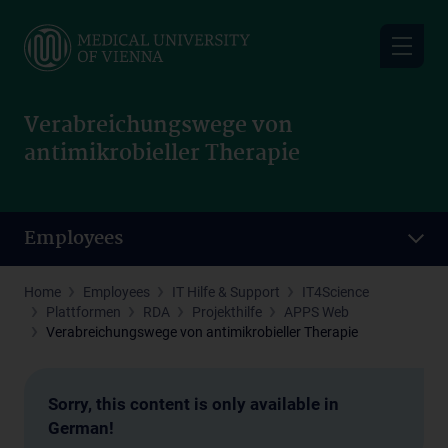
Skip
to
main
content
Verabreichungswege von
antimikrobieller Therapie
Employees
Home
Employees
IT Hilfe & Support
IT4Science
Plattformen
RDA
Projekthilfe
APPS Web
Verabreichungswege von antimikrobieller Therapie
Sorry, this content is only available in
German!