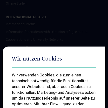
Offene Stellen
INTERNATIONAL AFFAIRS
International Profile
Information for students with Ukrainian refugee status
Cooperations and University Networks
International Cooperations
Adjunct Professorships
Wir nutzen Cookies
Student & Staff Exchange
Das KPJ der MedUni Wien
Wir verwenden Cookies, die zum einen
Postgraduate Trainings
technisch notwendig für die Funktionalität
Dual Career
unserer Website sind, aber auch Cookies zu
funktionellen, Marketing- und Analysezwecken
Trusted Reseach - Research Security - Foreign Interference
um das Nutzungserlebnis auf unserer Seite zu
UNESCO Chair on Bioethics
optimieren. Mit Ihrer Einwilligung zu den