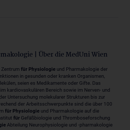
rmakologie | Über die MedUni Wien
m Zentrum
für
Physiologie
und Pharmakologie der
unktionen in gesunden oder kranken Organismen,
ekülen, seien es Medikamente oder Gifte. Das
 im kardiovaskulären Bereich sowie im Nerven- und
der Untersuchung molekularer Strukturen bis zur
rechend der Arbeitsschwerpunkte sind die über 100
rum
für
Physiologie
und Pharmakologie auf die
nstitut
für
Gefäßbiologie und Thromboseforschung
gie
Abteilung Neurophysiologie und -pharmakologie