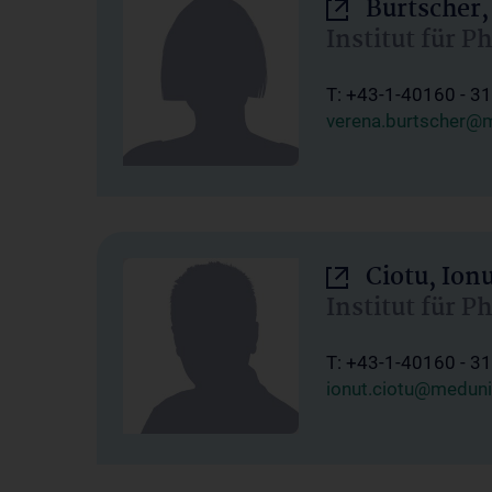
Burtscher,
Institut für P
T: +43-1-40160 - 3
verena.burtscher@m
Ciotu, Ion
Institut für P
T: +43-1-40160 - 3
ionut.ciotu@meduni