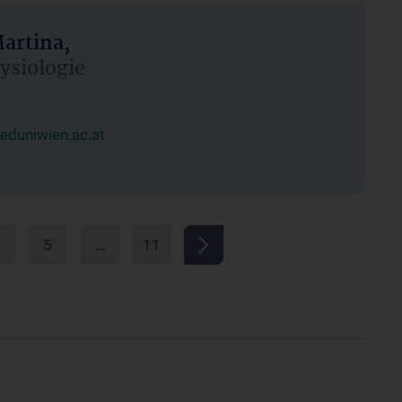
artina,
hysiologie
duniwien.ac.at
5
…
11