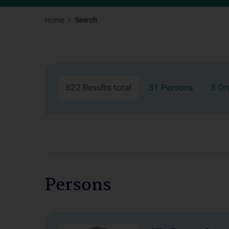
Home
Search
822 Results total
31 Persons
3 Or
Persons