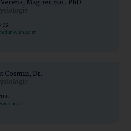
 Verena, Mag.rer.nat. PhD
hysiologie
1432
eduniwien.ac.at
ut Cosmin, Dr.
hysiologie
1105
wien.ac.at