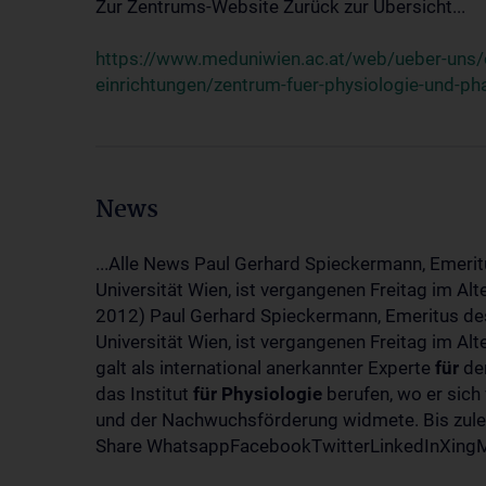
Zur Zentrums-Website Zurück zur Übersicht...
https://www.meduniwien.ac.at/web/ueber-uns/o
einrichtungen/zentrum-fuer-physiologie-und-p
News
...Alle News Paul Gerhard Spieckermann, Emerit
Universität Wien, ist vergangenen Freitag im Al
2012) Paul Gerhard Spieckermann, Emeritus des
Universität Wien, ist vergangenen Freitag im A
galt als international anerkannter Experte
für
den
das Institut
für
Physiologie
berufen, wo er sich
und der Nachwuchsförderung widmete. Bis zuletz
Share WhatsappFacebookTwitterLinkedInXingMa