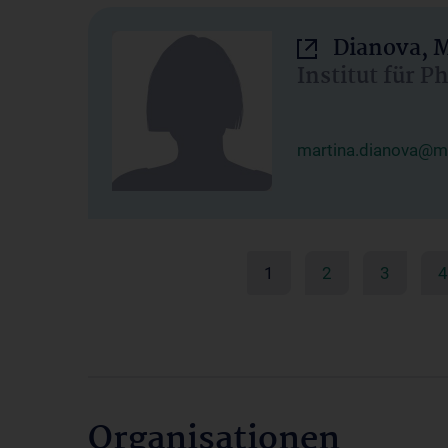
Dianova, M
Institut für P
martina.dianova@me
1
2
3
4
Organisationen