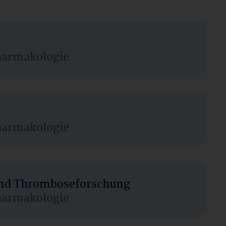
harmakologie
harmakologie
 und Thromboseforschung
harmakologie