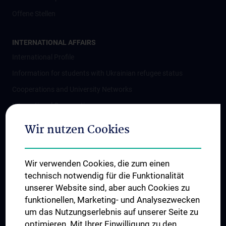
Offene Stellen
INTERNATIONAL AFFAIRS
International Profile
Information for students with Ukrainian refugee status
Cooperations and University Networks
International Cooperations
Adjunct Professorships
Wir nutzen Cookies
Student & Staff Exchange
Das KPJ der MedUni Wien
Wir verwenden Cookies, die zum einen
Postgraduate Trainings
technisch notwendig für die Funktionalität
Dual Career
unserer Website sind, aber auch Cookies zu
funktionellen, Marketing- und Analysezwecken
Trusted Reseach - Research Security - Foreign Interference
um das Nutzungserlebnis auf unserer Seite zu
UNESCO Chair on Bioethics
optimieren. Mit Ihrer Einwilligung zu den