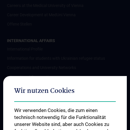
Careers at the Medical University of Vienna
Career Development at MedUni Vienna
Offene Stellen
INTERNATIONAL AFFAIRS
International Profile
Information for students with Ukrainian refugee status
Cooperations and University Networks
International Cooperations
Adjunct Professorships
Wir nutzen Cookies
Student & Staff Exchange
Das KPJ der MedUni Wien
Wir verwenden Cookies, die zum einen
Postgraduate Trainings
technisch notwendig für die Funktionalität
Dual Career
unserer Website sind, aber auch Cookies zu