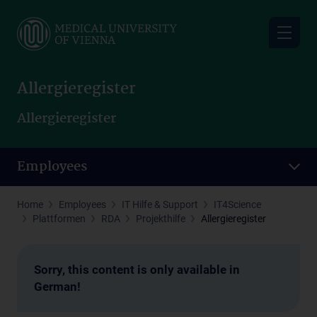
Skip
to
main
content
Allergieregister
Allergieregister
Employees
Home
Employees
IT Hilfe & Support
IT4Science
Plattformen
RDA
Projekthilfe
Allergieregister
Sorry, this content is only available in
German!