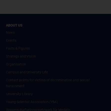
ABOUT US
News
Events
Facts & Figures
Strategy and Vision
Organisation
Campus and University Life
Contact points for victims of discrimination and sexual
harassment
University Library
Young Scientist Association (YSA)
Wissenschafter­innennetzwerk für Medizin