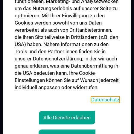
funktionellen, Marketing- und Analysezwecken
Trusted Reseach - Research Security - Foreign Interference
um das Nutzungserlebnis auf unserer Seite zu
UNESCO Chair on Bioethics
optimieren. Mit Ihrer Einwilligung zu den
MUVI
Cookies werden sowohl von uns Daten
verarbeitet als auch von Drittanbieter:innen,
die ihren Sitz teilweise in Drittländern (z.B. den
USA) haben. Nähere Informationen zu den
Connect with us
Tools und den Partner:innen finden Sie in
unserer Datenschutzerklärung, in der wir auch
genau erklären, was eine Datenübermittlung in
die USA bedeuten kann. Ihre Cookie-
Einstellungen können Sie auf Wunsch jederzeit
individuell anpassen oder widerrufen.
PRESSE
JOBS
Datenschutz
MEDUNI SHOP
RECHTLICHES
Alle Dienste erlauben
COOKIE SETTINGS
CONTACT