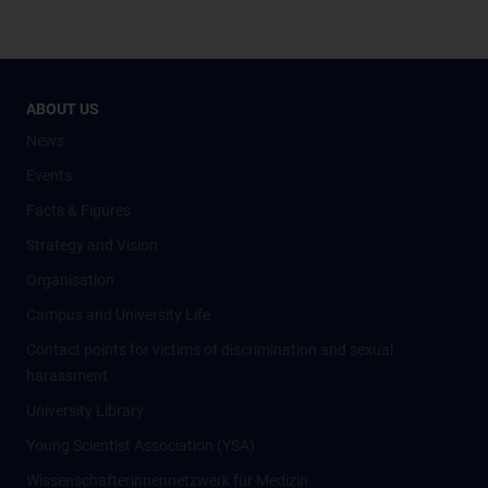
ABOUT US
News
Events
Facts & Figures
Strategy and Vision
Organisation
Campus and University Life
Contact points for victims of discrimination and sexual
harassment
University Library
Young Scientist Association (YSA)
Wissenschafter­innennetzwerk für Medizin