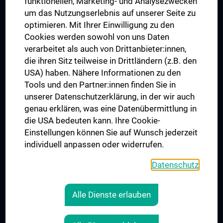
funktionellen, Marketing- und Analysezwecken
Trusted Reseach - Research Security - Foreign Interference
um das Nutzungserlebnis auf unserer Seite zu
UNESCO Chair on Bioethics
optimieren. Mit Ihrer Einwilligung zu den
MUVI
Cookies werden sowohl von uns Daten
verarbeitet als auch von Drittanbieter:innen,
die ihren Sitz teilweise in Drittländern (z.B. den
USA) haben. Nähere Informationen zu den
Connect with us
Tools und den Partner:innen finden Sie in
unserer Datenschutzerklärung, in der wir auch
genau erklären, was eine Datenübermittlung in
die USA bedeuten kann. Ihre Cookie-
Einstellungen können Sie auf Wunsch jederzeit
individuell anpassen oder widerrufen.
PRESSE
JOBS
Datenschutz
MEDUNI SHOP
RECHTLICHES
Alle Dienste erlauben
COOKIE SETTINGS
CONTACT