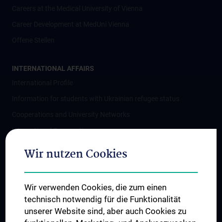
Careers at the Medical University of Vienna
Career Development at MedUni Vienna
Offene Stellen
INTERNATIONAL AFFAIRS
International Profile
Information for students with Ukrainian refugee status
Cooperations and University Networks
International Cooperations
Adjunct Professorships
Wir nutzen Cookies
Student & Staff Exchange
Das KPJ der MedUni Wien
Wir verwenden Cookies, die zum einen
Postgraduate Trainings
technisch notwendig für die Funktionalität
Dual Career
unserer Website sind, aber auch Cookies zu