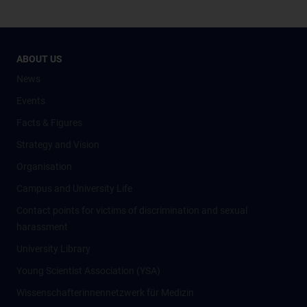
ABOUT US
News
Events
Facts & Figures
Strategy and Vision
Organisation
Campus and University Life
Contact points for victims of discrimination and sexual
harassment
University Library
Young Scientist Association (YSA)
Wissenschafter­innennetzwerk für Medizin