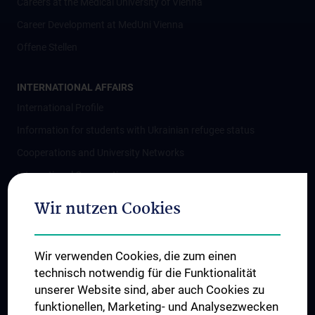
Careers at the Medical University of Vienna
Career Development at MedUni Vienna
Offene Stellen
INTERNATIONAL AFFAIRS
International Profile
Information for students with Ukrainian refugee status
Cooperations and University Networks
International Cooperations
Adjunct Professorships
Wir nutzen Cookies
Student & Staff Exchange
Das KPJ der MedUni Wien
Wir verwenden Cookies, die zum einen
Postgraduate Trainings
technisch notwendig für die Funktionalität
Dual Career
unserer Website sind, aber auch Cookies zu
funktionellen, Marketing- und Analysezwecken
Trusted Reseach - Research Security - Foreign Interference