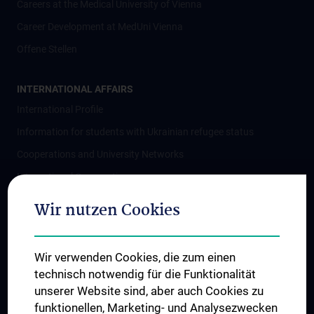
Careers at the Medical University of Vienna
Career Development at MedUni Vienna
Offene Stellen
INTERNATIONAL AFFAIRS
International Profile
Information for students with Ukrainian refugee status
Cooperations and University Networks
International Cooperations
Adjunct Professorships
Wir nutzen Cookies
Student & Staff Exchange
Das KPJ der MedUni Wien
Wir verwenden Cookies, die zum einen
Postgraduate Trainings
technisch notwendig für die Funktionalität
Dual Career
unserer Website sind, aber auch Cookies zu
funktionellen, Marketing- und Analysezwecken
Trusted Reseach - Research Security - Foreign Interference