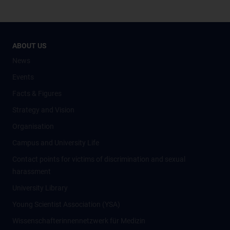
ABOUT US
News
Events
Facts & Figures
Strategy and Vision
Organisation
Campus and University Life
Contact points for victims of discrimination and sexual
harassment
University Library
Young Scientist Association (YSA)
Wissenschafter­innennetzwerk für Medizin