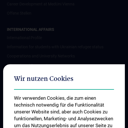
Career Development at MedUni Vienna
Offene Stellen
INTERNATIONAL AFFAIRS
International Profile
Information for students with Ukrainian refugee status
Cooperations and University Networks
International Cooperations
Adjunct Professorships
Wir nutzen Cookies
Student & Staff Exchange
Das KPJ der MedUni Wien
Wir verwenden Cookies, die zum einen
Postgraduate Trainings
technisch notwendig für die Funktionalität
Dual Career
unserer Website sind, aber auch Cookies zu
funktionellen, Marketing- und Analysezwecken
Trusted Reseach - Research Security - Foreign Interference
um das Nutzungserlebnis auf unserer Seite zu