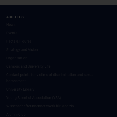
ABOUT US
News
Events
Facts & Figures
Strategy and Vision
Organisation
Campus and University Life
Contact points for victims of discrimination and sexual
harassment
University Library
Young Scientist Association (YSA)
Wissenschafter­innennetzwerk für Medizin
Alumni Club