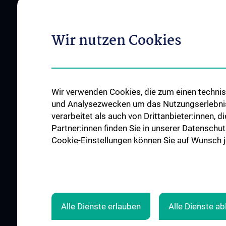
Institutes and Centers
Offene Stellen
Outpatient departments & services
Wir nutzen Cookies
Medical Services
Good health and well-being
Mediziner:innen kontra Rauchen
MedUni Wien-Tipp: Richtiges
Wir verwenden Cookies, die zum einen technisc
Händewaschen
und Analysezwecken um das Nutzungserlebnis a
#expertcheck
verarbeitet als auch von Drittanbieter:innen, d
Partner:innen finden Sie in unserer Datenschut
Cookie-Einstellungen können Sie auf Wunsch je
Alle Dienste erlauben
Alle Dienste a