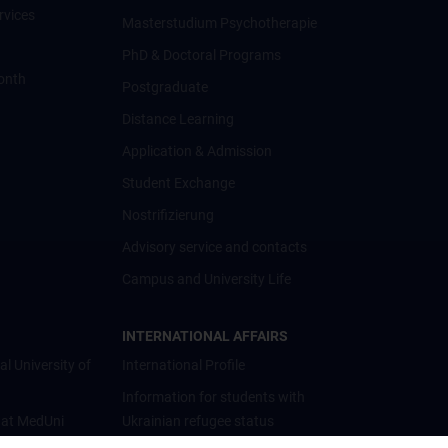
rvices
Masterstudium Psychotherapie
PhD & Doctoral Programs
onth
Postgraduate
Distance Learning
Application & Admission
Student Exchange
Nostrifizierung
Advisory service and contacts
Campus and University Life
INTERNATIONAL AFFAIRS
al University of
International Profile
Information for students with
 at MedUni
Ukrainian refugee status