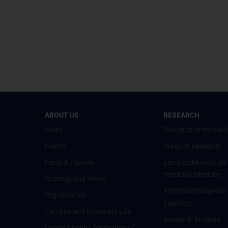
ABOUT US
RESEARCH
News
Research at the Med
Events
Areas of Research
Facts & Figures
Eric Kandel Institute
Precision Medicine
Strategy and Vision
Artificial Intelligen
Organisation
Learning
Campus and University Life
Research Projects
Contact points for victims of