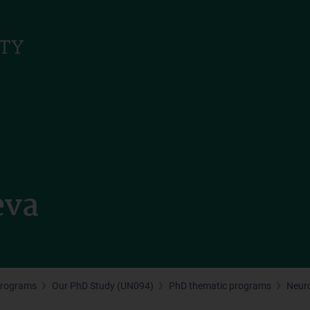
eva
Programs
Our PhD Study (UN094)
PhD thematic programs
Neur