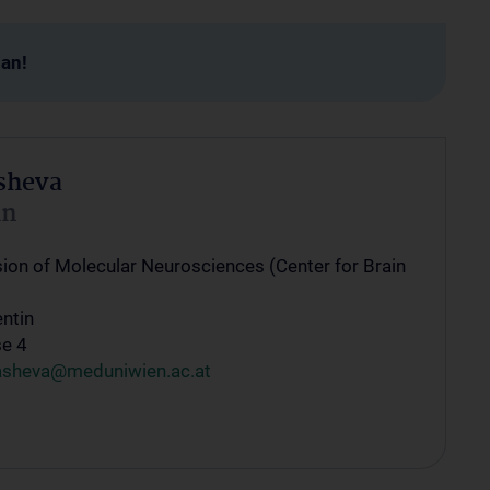
man!
sheva
in
sion of Molecular Neurosciences (Center for Brain
entin
se 4
gasheva@meduniwien.ac.at