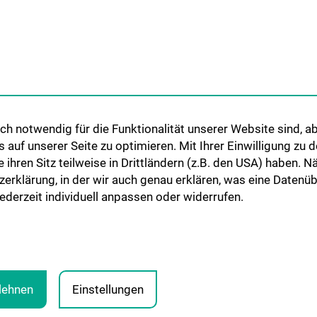
Cooperations and University
Networks
International Cooperations
Adjunct Professorships
Student & Staff Exchange
Das KPJ der MedUni Wien
h notwendig für die Funktionalität unserer Website sind, ab
Postgraduate Trainings
uf unserer Seite zu optimieren. Mit Ihrer Einwilligung zu
Dual Career
ie ihren Sitz teilweise in Drittländern (z.B. den USA) haben.
zerklärung, in der wir auch genau erklären, was eine Datenü
Trusted Reseach - Research
derzeit individuell anpassen oder widerrufen.
Security - Foreign Interference
UNESCO Chair on Bioethics
MUVI
blehnen
Einstellungen