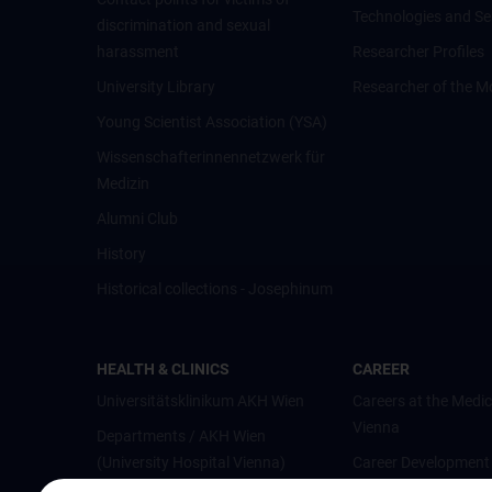
Technologies and Se
discrimination and sexual
harassment
Researcher Profiles
University Library
Researcher of the M
Young Scientist Association (YSA)
Wissenschafter­innennetzwerk für
Medizin
Alumni Club
History
Historical collections - Josephinum
HEALTH & CLINICS
CAREER
Universitätsklinikum AKH Wien
Careers at the Medic
Vienna
Departments / AKH Wien
(University Hospital Vienna)
Career Development
Vienna