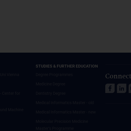
STUDIES & FURTHER EDUCATION
Connect
Uni Vienna
Degree Programmes
Medicine Degree
 - Center for
Dentistry Degree
Medical Informatics Master - old
ce und Machine
Medical Informatics Master - new
Molecular Precision Medicine
Master’s Programme