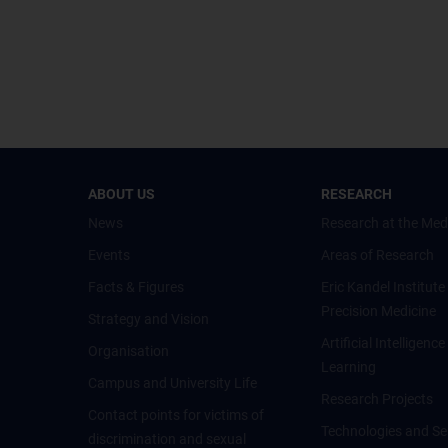
ABOUT US
RESEARCH
News
Research at the Med
Events
Areas of Research
Facts & Figures
Eric Kandel Institute
Precision Medicine
Strategy and Vision
Artificial Intelligen
Organisation
Learning
Campus and University Life
Research Projects
Contact points for victims of
Technologies and Se
discrimination and sexual