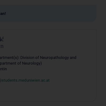
man!
ić
in
rtment(s): Division of Neuropathology and
partment of Neurology)
ntin
tudents.meduniwien.ac.at