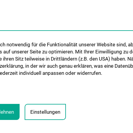
International Cooperations
Adjunct Professorships
Student & Staff Exchange
Das KPJ der MedUni Wien
h notwendig für die Funktionalität unserer Website sind, ab
Postgraduate Trainings
uf unserer Seite zu optimieren. Mit Ihrer Einwilligung zu
Dual Career
ie ihren Sitz teilweise in Drittländern (z.B. den USA) haben.
zerklärung, in der wir auch genau erklären, was eine Datenü
Trusted Reseach - Research
derzeit individuell anpassen oder widerrufen.
Security - Foreign Interference
UNESCO Chair on Bioethics
MUVI
blehnen
Einstellungen
PRESSE
JOBS
MEDUNI SHOP
RECHTLICHES