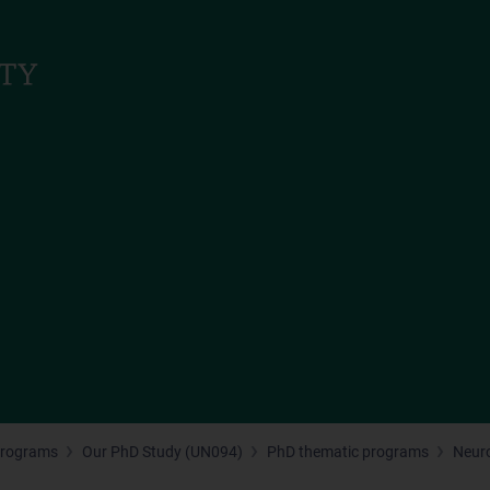
Programs
Our PhD Study (UN094)
PhD thematic programs
Neur