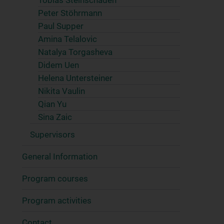
Tobias Steinschaden
Peter Stöhrmann
Paul Supper
Amina Telalovic
Natalya Torgasheva
Didem Uen
Helena Untersteiner
Nikita Vaulin
Qian Yu
Sina Zaic
Supervisors
General Information
Program courses
Program activities
Contact