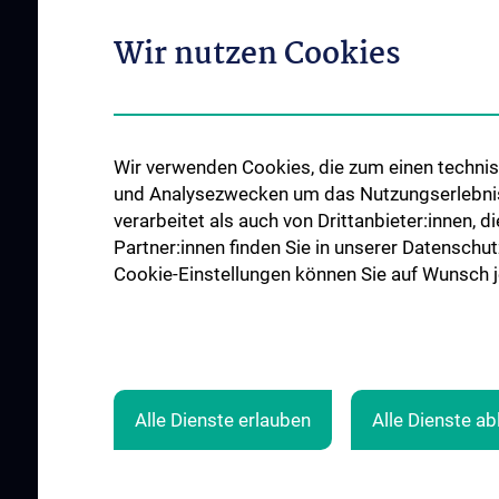
Outpatient departments & services
Wir nutzen Cookies
Medical Services
Good health and well-being
Mediziner:innen kontra Rauchen
MedUni Wien-Tipp: Richtiges
Wir verwenden Cookies, die zum einen technisc
Händewaschen
und Analysezwecken um das Nutzungserlebnis a
#expertcheck
verarbeitet als auch von Drittanbieter:innen, d
Partner:innen finden Sie in unserer Datenschut
Cookie-Einstellungen können Sie auf Wunsch je
Alle Dienste erlauben
Alle Dienste a
© 2026 Medical University Vienna