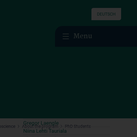
Maximilian Haertinger
Salome Heimbach
DEUTSCH
Darlene Alicia Hörle
Jennifer Huber
Menu
Sergey Isaev
Florian Jaklin
Anselm Jorda
Nikoletta Kardos-Török
Patric Kienast
Laura Klinger
Sebastian Klug
Vasiliki Kouri
Maša Kovačević
Paul Krumpöck
Georg Ladurner
Gregor Laengle
oscience
About the program
PhD Students
Niina Lehti Tauriala