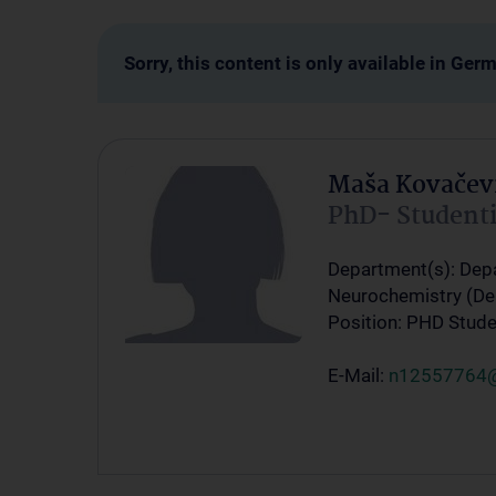
Sorry, this content is only available in Ger
Maša Kovačev
PhD- Student
Department(s): Depa
Neurochemistry (De
Position: PHD Stude
E-Mail:
n12557764@s