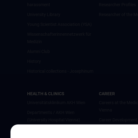
harassment
Researcher Profiles
University Library
Researcher of the M
Young Scientist Association (YSA)
Wissenschafter­innennetzwerk für
Medizin
Alumni Club
History
Historical collections - Josephinum
HEALTH & CLINICS
CAREER
Universitätsklinikum AKH Wien
Careers at the Medic
Vienna
Departments / AKH Wien
(University Hospital Vienna)
Career Development
Vienna
Institutes and Centers
Offene Stellen