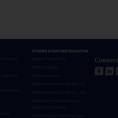
STUDIES & FURTHER EDUCATION
Connect
Uni Vienna
Degree Programmes
Medicine Degree
 - Center for
Dentistry Degree
Medical Informatics Master - old
ce und Machine
Medical Informatics Master - new
Molecular Precision Medicine
Master’s Programme
rvices
Masterstudium Psychotherapie