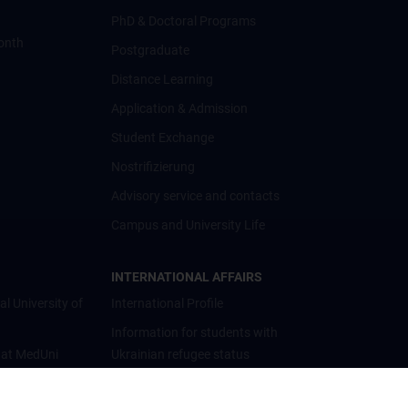
PhD & Doctoral Programs
onth
Postgraduate
Distance Learning
Application & Admission
Student Exchange
Nostrifizierung
Advisory service and contacts
Campus and University Life
INTERNATIONAL AFFAIRS
al University of
International Profile
Information for students with
 at MedUni
Ukrainian refugee status
Cooperations and University
Networks