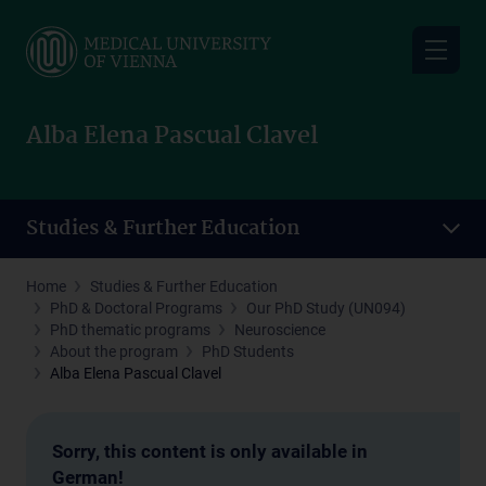
Skip
to
main
content
Alba Elena Pascual Clavel
Studies & Further Education
Home
Studies & Further Education
PhD & Doctoral Programs
Our PhD Study (UN094)
PhD thematic programs
Neuroscience
About the program
PhD Students
Alba Elena Pascual Clavel
Sorry, this content is only available in
German!