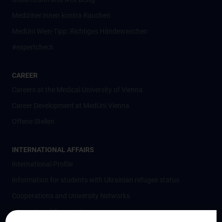
Mediziner:innen kontra Rauchen
MedUni Wien-Tipp: Richtiges Händewaschen
#expertcheck
CAREER
Careers at the Medical University of Vienna
Career Development at MedUni Vienna
Offene Stellen
INTERNATIONAL AFFAIRS
International Profile
Information for students with Ukrainian refugee status
Cooperations and University Networks
International Cooperations