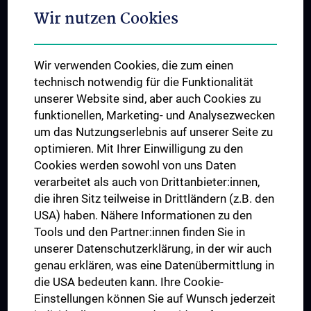
Adjunct Professorships
Wir nutzen Cookies
Student & Staff Exchange
Das KPJ der MedUni Wien
Wir verwenden Cookies, die zum einen
Postgraduate Trainings
technisch notwendig für die Funktionalität
Dual Career
unserer Website sind, aber auch Cookies zu
funktionellen, Marketing- und Analysezwecken
Trusted Reseach - Research Security - Foreign Interference
um das Nutzungserlebnis auf unserer Seite zu
UNESCO Chair on Bioethics
optimieren. Mit Ihrer Einwilligung zu den
MUVI
Cookies werden sowohl von uns Daten
verarbeitet als auch von Drittanbieter:innen,
die ihren Sitz teilweise in Drittländern (z.B. den
USA) haben. Nähere Informationen zu den
Connect with us
Tools und den Partner:innen finden Sie in
unserer Datenschutzerklärung, in der wir auch
genau erklären, was eine Datenübermittlung in
die USA bedeuten kann. Ihre Cookie-
Einstellungen können Sie auf Wunsch jederzeit