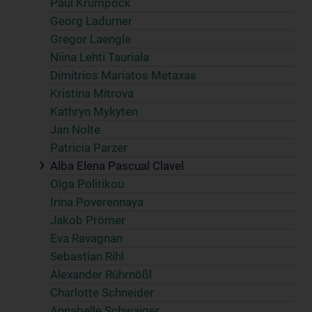
Paul Krumpöck
Georg Ladurner
Gregor Laengle
Niina Lehti Tauriala
Dimitrios Mariatos Metaxas
Kristina Mitrova
Kathryn Mykyten
Jan Nolte
Patricia Parzer
Alba Elena Pascual Clavel
Olga Politikou
Irina Poverennaya
Jakob Prömer
Eva Ravagnan
Sebastian Rihl
Alexander Rührnößl
Charlotte Schneider
Annabelle Schwaiger