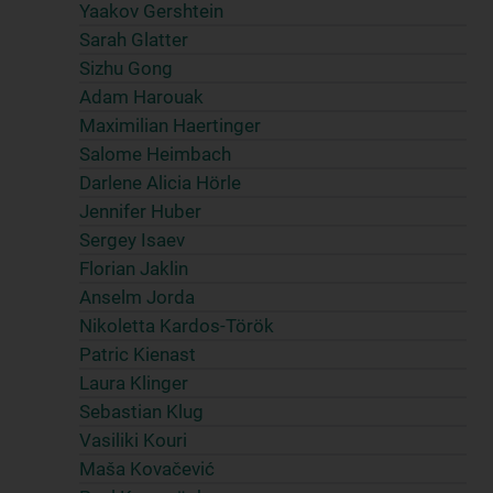
Yaakov Gershtein
Sarah Glatter
Sizhu Gong
Adam Harouak
Maximilian Haertinger
Salome Heimbach
Darlene Alicia Hörle
Jennifer Huber
Sergey Isaev
Florian Jaklin
Anselm Jorda
Nikoletta Kardos-Török
Patric Kienast
Laura Klinger
Sebastian Klug
Vasiliki Kouri
Maša Kovačević