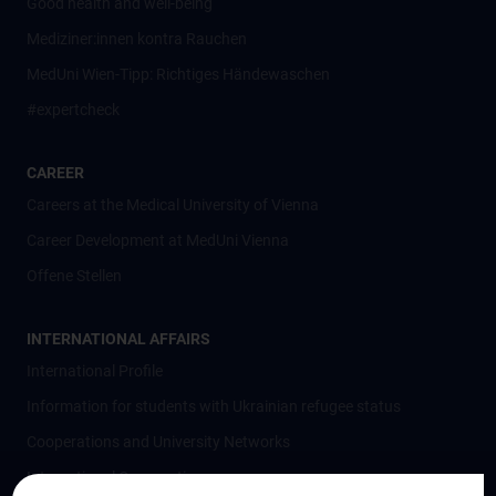
Good health and well-being
Mediziner:innen kontra Rauchen
MedUni Wien-Tipp: Richtiges Händewaschen
#expertcheck
CAREER
Careers at the Medical University of Vienna
Career Development at MedUni Vienna
Offene Stellen
INTERNATIONAL AFFAIRS
International Profile
Information for students with Ukrainian refugee status
Cooperations and University Networks
International Cooperations