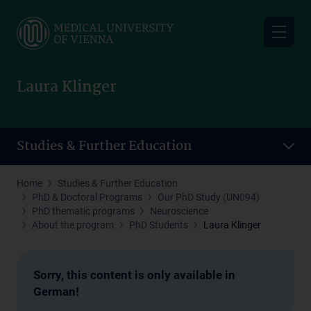
Skip
to
main
content
Laura Klinger
Studies & Further Education
Home
Studies & Further Education
PhD & Doctoral Programs
Our PhD Study (UN094)
PhD thematic programs
Neuroscience
About the program
PhD Students
Laura Klinger
Sorry, this content is only available in
German!