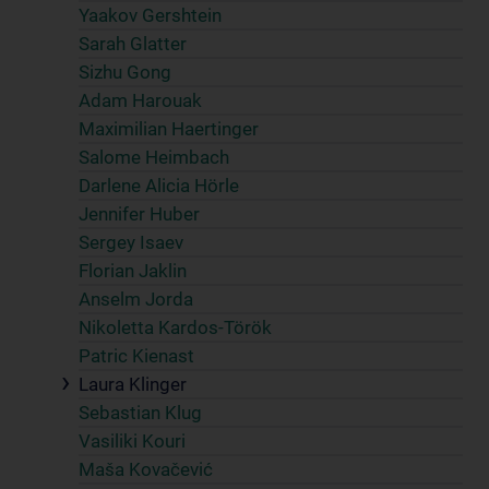
Yaakov Gershtein
Sarah Glatter
Sizhu Gong
Adam Harouak
Maximilian Haertinger
Salome Heimbach
Darlene Alicia Hörle
Jennifer Huber
Sergey Isaev
Florian Jaklin
Anselm Jorda
Nikoletta Kardos-Török
Patric Kienast
Laura Klinger
Sebastian Klug
Vasiliki Kouri
Maša Kovačević