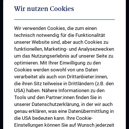
Adjunct Professorships
Wir nutzen Cookies
Student & Staff Exchange
Das KPJ der MedUni Wien
Wir verwenden Cookies, die zum einen
Postgraduate Trainings
technisch notwendig für die Funktionalität
Dual Career
unserer Website sind, aber auch Cookies zu
funktionellen, Marketing- und Analysezwecken
Trusted Reseach - Research Security - Foreign Interference
um das Nutzungserlebnis auf unserer Seite zu
UNESCO Chair on Bioethics
optimieren. Mit Ihrer Einwilligung zu den
MUVI
Cookies werden sowohl von uns Daten
verarbeitet als auch von Drittanbieter:innen,
die ihren Sitz teilweise in Drittländern (z.B. den
USA) haben. Nähere Informationen zu den
Connect with us
Tools und den Partner:innen finden Sie in
unserer Datenschutzerklärung, in der wir auch
genau erklären, was eine Datenübermittlung in
die USA bedeuten kann. Ihre Cookie-
Einstellungen können Sie auf Wunsch jederzeit