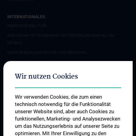
INTERNATIONALES
Internationales Profil
Information für Studierende mit Flüchtlingsstatus aus der
Ukraine
Universitätskooperationen und Netzwerke
Internationale Kooperationen
Adjunct Professorships
Wir nutzen Cookies
Student & Staff Exchange
Das KPJ der MedUni Wien
Wir verwenden Cookies, die zum einen
Graduiertentraining
technisch notwendig für die Funktionalität
Dual Career
unserer Website sind, aber auch Cookies zu
funktionellen, Marketing- und Analysezwecken
Trusted Reseach - Research Security - Foreign Interference
um das Nutzungserlebnis auf unserer Seite zu
UNESCO Lehrstuhl für Bioethik
optimieren. Mit Ihrer Einwilligung zu den